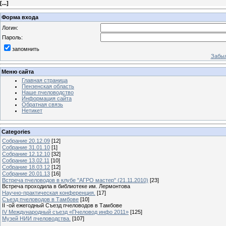
[
...
]
Форма входа
Логин:
Пароль:
запомнить
Забыл
Меню сайта
Главная страница
Пензенская область
Наше пчеловодство
Информация сайта
Обратная связь
Нетикет
Categories
Собрание 20.12.09
[12]
Собрание 31.01.10
[1]
Собрание 12.12.10
[32]
Собрание 13.02.11
[10]
Собрание 18.03.12
[12]
Собрание 20.01.13
[16]
Встреча пчеловодов в клубе "АГРО мастер" (21.11.2010)
[23]
Встреча проходила в библиотеке им. Лермонтова
Научно-практическая конференция.
[17]
Съезд пчеловодов в Тамбове
[10]
II -ой ежегодный Съезд пчеловодов в Тамбове
IV Международный съезд «Пчеловод инфо 2011»
[125]
Музей НИИ пчеловодства.
[107]