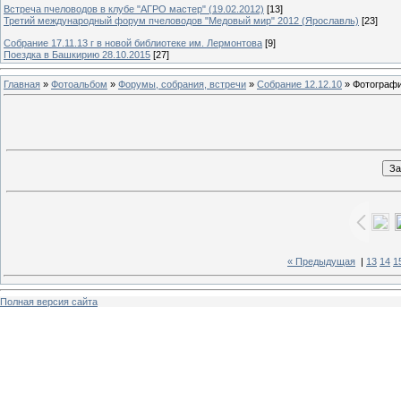
Встреча пчеловодов в клубе "АГРО мастер" (19.02.2012)
[13]
Третий международный форум пчеловодов "Медовый мир" 2012 (Ярославль)
[23]
Собрание 17.11.13 г в новой библиотеке им. Лермонтова
[9]
Поездка в Башкирию 28.10.2015
[27]
Главная
»
Фотоальбом
»
Форумы, собрания, встречи
»
Собрание 12.12.10
» Фотографи
« Предыдущая
|
13
14
1
Полная версия сайта