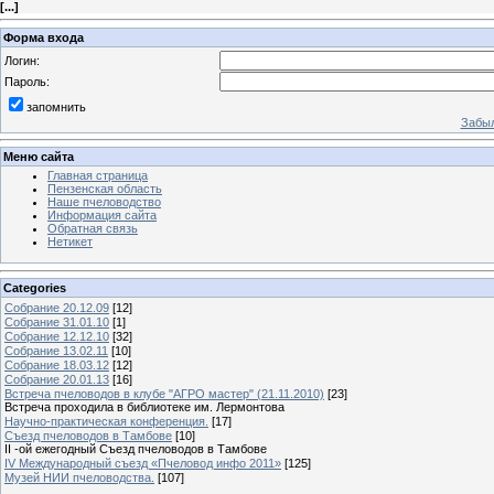
[
...
]
Форма входа
Логин:
Пароль:
запомнить
Забыл
Меню сайта
Главная страница
Пензенская область
Наше пчеловодство
Информация сайта
Обратная связь
Нетикет
Categories
Собрание 20.12.09
[12]
Собрание 31.01.10
[1]
Собрание 12.12.10
[32]
Собрание 13.02.11
[10]
Собрание 18.03.12
[12]
Собрание 20.01.13
[16]
Встреча пчеловодов в клубе "АГРО мастер" (21.11.2010)
[23]
Встреча проходила в библиотеке им. Лермонтова
Научно-практическая конференция.
[17]
Съезд пчеловодов в Тамбове
[10]
II -ой ежегодный Съезд пчеловодов в Тамбове
IV Международный съезд «Пчеловод инфо 2011»
[125]
Музей НИИ пчеловодства.
[107]