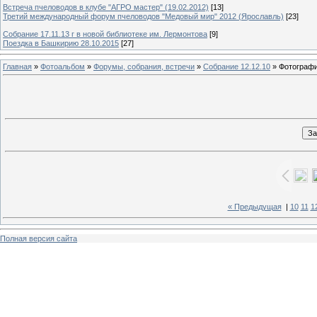
Встреча пчеловодов в клубе "АГРО мастер" (19.02.2012)
[13]
Третий международный форум пчеловодов "Медовый мир" 2012 (Ярославль)
[23]
Собрание 17.11.13 г в новой библиотеке им. Лермонтова
[9]
Поездка в Башкирию 28.10.2015
[27]
Главная
»
Фотоальбом
»
Форумы, собрания, встречи
»
Собрание 12.12.10
» Фотографи
« Предыдущая
|
10
11
1
Полная версия сайта