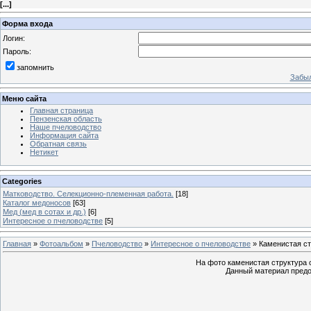
[
...
]
Форма входа
Логин:
Пароль:
запомнить
Забыл
Меню сайта
Главная страница
Пензенская область
Наше пчеловодство
Информация сайта
Обратная связь
Нетикет
Categories
Матководство. Селекционно-племенная работа.
[18]
Каталог медоносов
[63]
Мед (мед в сотах и др.)
[6]
Интересное о пчеловодстве
[5]
Главная
»
Фотоальбом
»
Пчеловодство
»
Интересное о пчеловодстве
» Каменистая ст
На фото каменистая структура 
Данный материал предо