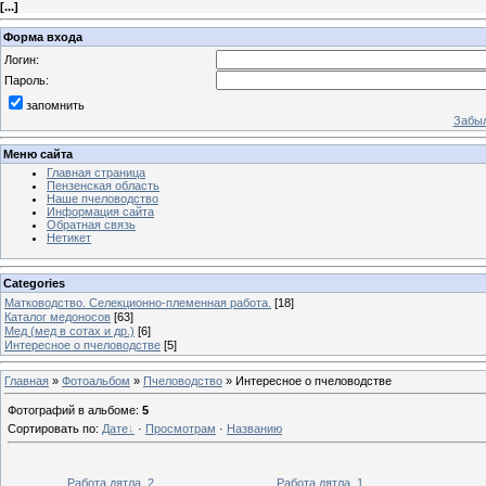
[
...
]
Форма входа
Логин:
Пароль:
запомнить
Забыл
Меню сайта
Главная страница
Пензенская область
Наше пчеловодство
Информация сайта
Обратная связь
Нетикет
Categories
Матководство. Селекционно-племенная работа.
[18]
Каталог медоносов
[63]
Мед (мед в сотах и др.)
[6]
Интересное о пчеловодстве
[5]
Главная
»
Фотоальбом
»
Пчеловодство
» Интересное о пчеловодстве
Фотографий в альбоме
:
5
Сортировать по
:
Дате
·
Просмотрам
·
Названию
Работа дятла_2
Работа дятла_1