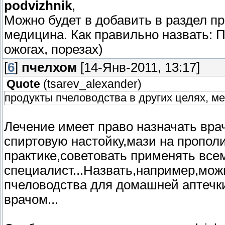
podvizhnik
,
Можно будет в добавить в раздел пр
медицина. Как правильно назвать: 
ожогах, порезах)
[
6
]
пчелхом
[14-Янв-2011, 13:17]
Quote
(
tsarev_alexander
)
продукты пчеловодства в других целях, ме
Лечение имеет право назначать врач
спиртовую настойку,мази на пропол
практике,советовать применять всем
специалист...Назвать,например,можн
пчеловодства для домашней аптечки
врачом...