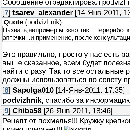
Сообщение отредактировал
podvizh
[
7
]
tsarev_alexander
[14-Янв-2011, 13
Quote
(
podvizhnik
)
Назвать,например,можно так...Переработ
аптечки...и применение, после консультаци
Это правильно, просто у нас есть р
выше сказанное, всем будет полезна
найти с разу. Так то все остальные 
должны использоваться по совету в
[
8
]
Sapolga010
[14-Янв-2011, 17:35]
podvizhnik
, спасибо за информацию
[
9
]
Chiba58
[26-Янв-2011, 18:46]
Рецепт от похмелья!!! Кружку крепко
лично помогает!!!