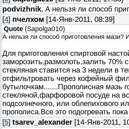
podvizhnik
, А нельзя ли способ пр
[
4
]
пчелхом
[14-Янв-2011, 08:39]
Quote
(
Sapolga010
)
А нельзя ли способ приготовления мази? 
Для приготовления спиртовой насто
заморозить,размолоть,залить 70% сп
стекляная ставится на 3 недели в т
отфильтровать через кофейный фил
бутылочкам.......Прополисная мазь
стекляной,фарфоровой посуде на во
подсолнечного, или облепихового ил
прополиса.Все это подогревать пока 
[
5
]
tsarev_alexander
[14-Янв-2011, 10