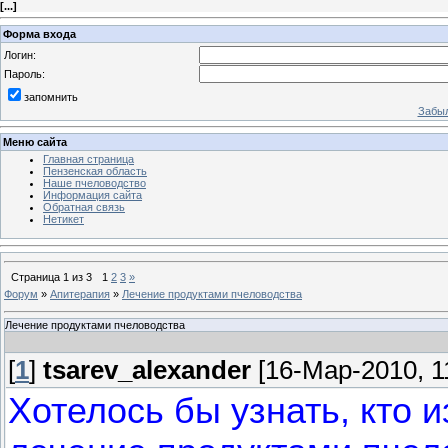
[
...
]
Форма входа
Логин:
Пароль:
запомнить
Забыл
Меню сайта
Главная страница
Пензенская область
Наше пчеловодство
Информация сайта
Обратная связь
Нетикет
Страница
1
из
3
1
2
3
»
Форум
»
Апитерапия
»
Лечение продуктами пчеловодства
Лечение продуктами пчеловодства
[
1
]
tsarev_alexander
[16-Мар-2010, 1
Хотелось бы узнать, кто 