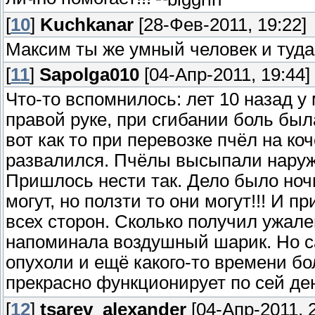
[
10
]
Kuchkanar
[28-Фев-2011, 19:22]
Максим ты же умный человек и туда 
[
11
]
Sapolga010
[04-Апр-2011, 19:44]
Что-то вспомнилось: лет 10 назад у
правой руке, при сгибании боль был
вот как то при перевозке пчёл на ко
развалился. Пчёлы высыпали наружу
Пришлось нести так. Дело было ноч
могут, но ползти то они могут!!! И 
всех сторон. Сколько получил ужален
напоминала воздушный шарик. Но с
опухоли и ещё какого-то времени бо
прекрасно функционирует по сей ден
[
12
]
tsarev_alexander
[04-Апр-2011, 2