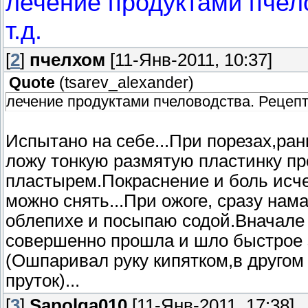
лечение продуктами пчело
т.д.
[
2
]
пчелхом
[11-Янв-2011, 10:37]
Quote
(
tsarev_alexander
)
лечение продуктами пчеловодства. Рецепты
Испытано на себе...При порезах,ран
ложу тонкую размятую пластинку пр
пластырем.Покраснение и боль исче
можно снять...При ожоге, сразу на
облепихе и посыпаю содой.Вначале
совершенно прошла и шло быстрое з
(Ошпаривал руку кипятком,в другом
пруток)...
[
3
]
Sapolga010
[11-Янв-2011, 17:38]