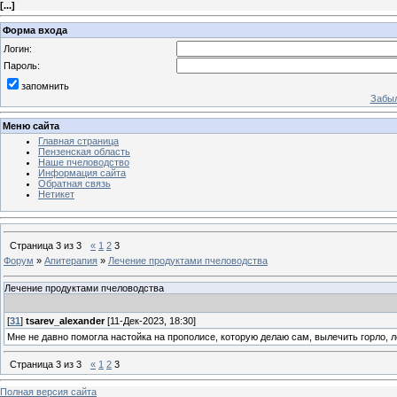
[
...
]
Форма входа
Логин:
Пароль:
запомнить
Забыл
Меню сайта
Главная страница
Пензенская область
Наше пчеловодство
Информация сайта
Обратная связь
Нетикет
Страница
3
из
3
«
1
2
3
Форум
»
Апитерапия
»
Лечение продуктами пчеловодства
Лечение продуктами пчеловодства
[
31
]
tsarev_alexander
[11-Дек-2023, 18:30]
Мне не давно помогла настойка на прополисе, которую делаю сам, вылечить горло, л
Страница
3
из
3
«
1
2
3
Полная версия сайта