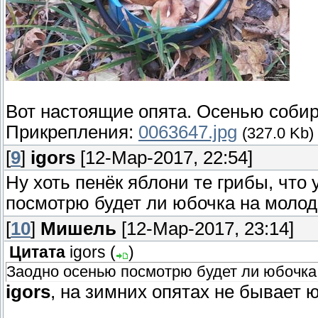
Вот настоящие опята. Осенью собир
Прикрепления:
0063647.jpg
(327.0 Kb)
[
9
]
igors
[12-Мар-2017, 22:54]
Ну хоть пенёк яблони те грибы, что
посмотрю будет ли юбочка на молод
[
10
]
Мишель
[12-Мар-2017, 23:14]
Цитата
igors
(
)
Заодно осенью посмотрю будет ли юбочка
igors
, на зимних опятах не бывает 