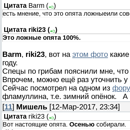
Цитата
Barm
(
)
есть мнение, что это опята ложныеили сов
Цитата
riki23
(
)
Это ложные опята 100%.
Barm
,
riki23
, вот на
этом фото
какие
году.
Спецы по грибам пояснили мне, что
Впрочем, можно ещё раз уточнить у 
Сейчас посмотрел на одном из
фору
фламуллина, т.е. зимний опёнок. А
[
11
]
Мишель
[12-Мар-2017, 23:34]
Цитата
riki23
(
)
Вот настоящие опята.
Осенью
собирали.