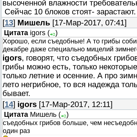
высоченной влажности требовательн
Сейчас 10 блоков стоят- зарастают.
[
13
]
Мишель
[17-Мар-2017, 07:41]
Цитата
igors
(
)
Хорошо, если съедобные! А то грибы соби
декабре даже специально мицелий зимнего
igors
, говорят, что съедобных грибо
грибы можно есть, только некоторые 
только летние и осенние. А про зим
лето негрибное, то вся надежда толь
бывает.
[
14
]
igors
[17-Мар-2017, 12:11]
Цитата
Мишель
(
)
съедобных грибов больше, чем несъедобны
один раз