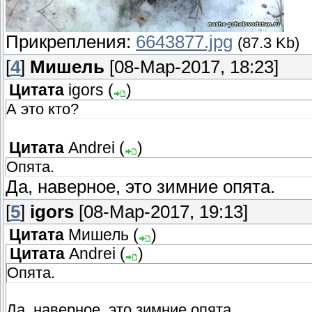
Прикрепления:
6643877.jpg
(87.3 Kb)
[
4
]
Мишель
[08-Мар-2017, 18:23]
Цитата
igors
(
)
А это кто?
Цитата
Andrei
(
)
Опята.
Да, наверное, это зимние опята.
[
5
]
igors
[08-Мар-2017, 19:13]
Цитата
Мишель
(
)
Цитата
Andrei
(
)
Опята.
Да, наверное, это зимние опята.