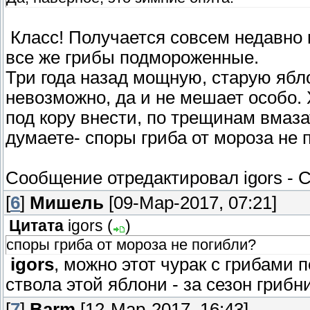
Класс! Получается совсем недавно 
все же грибы подмороженные.
Три года назад мощную, старую ябл
невозможно, да и не мешает особо. 
под кору внести, по трещинам вмазать
думаете- споры гриба от мороза не 
Сообщение отредактировал
igors
-
С
[
6
]
Мишель
[09-Мар-2017, 07:21]
Цитата
igors
(
)
споры гриба от мороза не погибли?
igors
, можно этот чурак с грибами 
ствола этой яблони - за сезон гриб
[
7
]
Barm
[12-Мар-2017, 16:43]