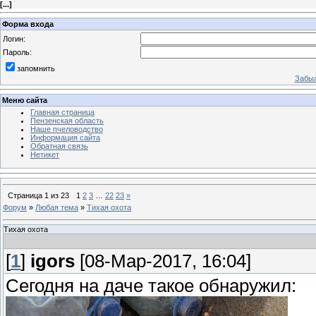
[
...
]
Форма входа
Логин:
Пароль:
запомнить
Забыл
Меню сайта
Главная страница
Пензенская область
Наше пчеловодство
Информация сайта
Обратная связь
Нетикет
Страница
1
из
23
1
2
3
…
22
23
»
Форум
»
Любая тема
»
Тихая охота
Тихая охота
[
1
]
igors
[08-Мар-2017, 16:04]
Сегодня на даче такое обнаружил: