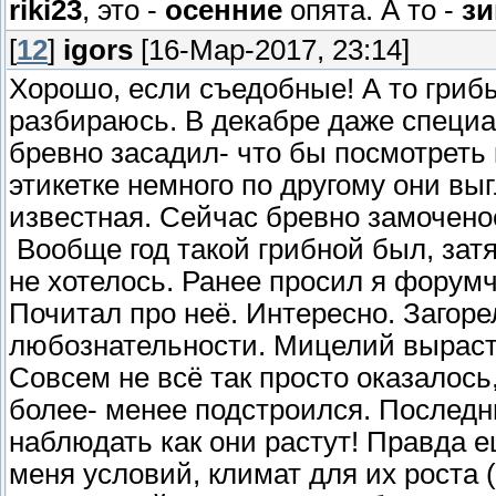
riki23
, это -
осенние
опята. А то -
з
[
12
]
igors
[16-Мар-2017, 23:14]
Хорошо, если съедобные! А то гриб
разбираюсь. В декабре даже специа
бревно засадил- что бы посмотреть 
этикетке немного по другому они выг
известная. Сейчас бревно замоченое
Вообще год такой грибной был, зат
не хотелось. Ранее просил я форумч
Почитал про неё. Интересно. Загор
любознательности. Мицелий выраст
Совсем не всё так просто оказалось,
более- менее подстроился. Последни
наблюдать как они растут! Правда 
меня условий, климат для их роста (