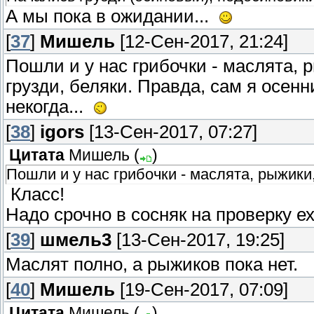
А мы пока в ожидании...
[
37
]
Мишель
[12-Сен-2017, 21:24]
Пошли и у нас грибочки - маслята, 
грузди, беляки. Правда, сам я осенн
некогда...
[
38
]
igors
[13-Сен-2017, 07:27]
Цитата
Мишель
(
)
Пошли и у нас грибочки - маслята, рыжики
Класс!
Надо срочно в сосняк на проверку е
[
39
]
шмель3
[13-Сен-2017, 19:25]
Маслят полно, а рыжиков пока нет.
[
40
]
Мишель
[19-Сен-2017, 07:09]
Цитата
Мишель
(
)