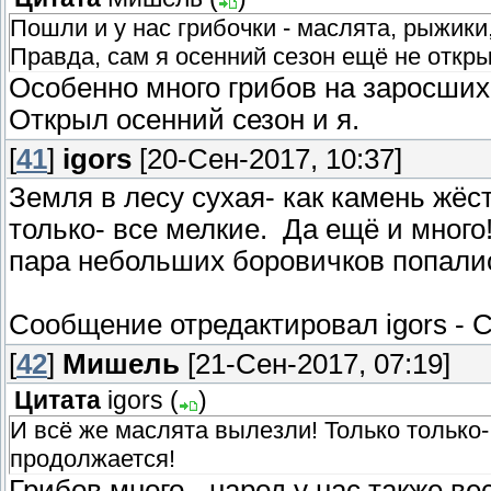
Пошли и у нас грибочки - маслята, рыжики
Правда, сам я осенний сезон ещё не открыл
Особенно много грибов на заросших
Открыл осенний сезон и я.
[
41
]
igors
[20-Сен-2017, 10:37]
Земля в лесу сухая- как камень жёс
только- все мелкие. Да ещё и много
пара небольших боровичков попали
Сообщение отредактировал
igors
-
С
[
42
]
Мишель
[21-Сен-2017, 07:19]
Цитата
igors
(
)
И всё же маслята вылезли! Только только-
продолжается!
Грибов много - народ у нас также ве