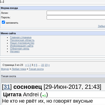
[
...
]
Форма входа
Логин:
Пароль:
запомнить
Забыл
Меню сайта
Главная страница
Пензенская область
Наше пчеловодство
Информация сайта
Обратная связь
Нетикет
Страница
3
из
23
«
1
2
3
4
5
…
22
23
»
Форум
»
Любая тема
»
Тихая охота
Тихая охота
[
31
]
сосновец
[29-Июн-2017, 21:43]
Цитата
Andrei
(
)
Не кто не рвёт их, но говорят вкусные