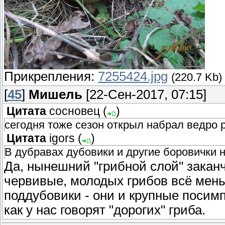
Прикрепления:
7255424.jpg
(220.7 Kb)
[
45
]
Мишель
[22-Сен-2017, 07:15]
Цитата
сосновец
(
)
сегодня тоже сезон открыл набрал ведро 
Цитата
igors
(
)
В дубравах дубовики и другие боровички 
Да, нынешний "грибной слой" закан
червивые, молодых грибов всё мен
поддубовики - они и крупные посим
как у нас говорят "дорогих" гриба.