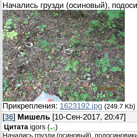
Начались грузди (осиновый), подос
Прикрепления:
1623192.jpg
(249.7 Kb)
[
36
]
Мишель
[10-Сен-2017, 20:47]
Цитата
igors
(
)
Начались грузди (осиновый), подосиновики