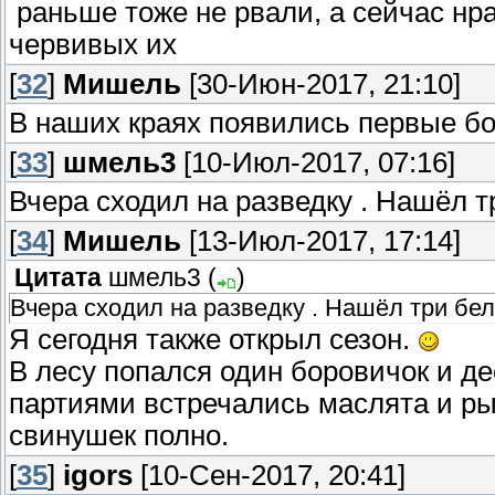
раньше тоже не рвали, а сейчас нр
червивых их
[
32
]
Мишель
[30-Июн-2017, 21:10]
В наших краях появились первые бо
[
33
]
шмель3
[10-Июл-2017, 07:16]
Вчера сходил на разведку . Нашёл т
[
34
]
Мишель
[13-Июл-2017, 17:14]
Цитата
шмель3
(
)
Вчера сходил на разведку . Нашёл три бел
Я сегодня также открыл сезон.
В лесу попался один боровичок и д
партиями встречались маслята и рыж
свинушек полно.
[
35
]
igors
[10-Сен-2017, 20:41]