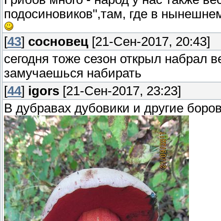
подосиновиков",там, где в нынешнем
[
43
]
сосновец
[21-Сен-2017, 20:43]
сегодня тоже сезон открыл набрал в
замучаешься набирать
[
44
]
igors
[21-Сен-2017, 23:23]
В дубравах дубовики и другие боро