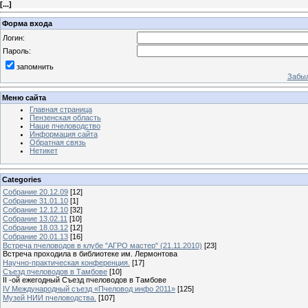
[
...
]
Форма входа
Логин:
Пароль:
запомнить
Забыл
Меню сайта
Главная страница
Пензенская область
Наше пчеловодство
Информация сайта
Обратная связь
Нетикет
Categories
Собрание 20.12.09
[12]
Собрание 31.01.10
[1]
Собрание 12.12.10
[32]
Собрание 13.02.11
[10]
Собрание 18.03.12
[12]
Собрание 20.01.13
[16]
Встреча пчеловодов в клубе "АГРО мастер" (21.11.2010)
[23]
Встреча проходила в библиотеке им. Лермонтова
Научно-практическая конференция.
[17]
Съезд пчеловодов в Тамбове
[10]
II -ой ежегодный Съезд пчеловодов в Тамбове
IV Международный съезд «Пчеловод инфо 2011»
[125]
Музей НИИ пчеловодства.
[107]