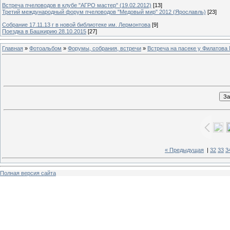
Встреча пчеловодов в клубе "АГРО мастер" (19.02.2012)
[13]
Третий международный форум пчеловодов "Медовый мир" 2012 (Ярославль)
[23]
Собрание 17.11.13 г в новой библиотеке им. Лермонтова
[9]
Поездка в Башкирию 28.10.2015
[27]
Главная
»
Фотоальбом
»
Форумы, собрания, встречи
»
Встреча на пасеке у Филатова 
« Предыдущая
|
32
33
3
Полная версия сайта