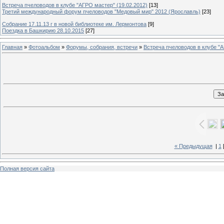
Встреча пчеловодов в клубе "АГРО мастер" (19.02.2012)
[13]
Третий международный форум пчеловодов "Медовый мир" 2012 (Ярославль)
[23]
Собрание 17.11.13 г в новой библиотеке им. Лермонтова
[9]
Поездка в Башкирию 28.10.2015
[27]
Главная
»
Фотоальбом
»
Форумы, собрания, встречи
»
Встреча пчеловодов в клубе "А
« Предыдущая
|
1
Полная версия сайта