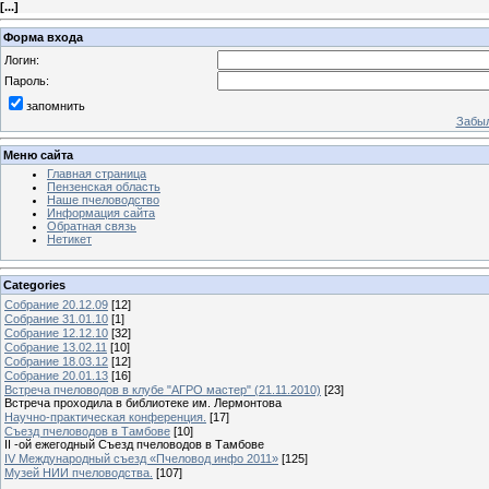
[
...
]
Форма входа
Логин:
Пароль:
запомнить
Забыл
Меню сайта
Главная страница
Пензенская область
Наше пчеловодство
Информация сайта
Обратная связь
Нетикет
Categories
Собрание 20.12.09
[12]
Собрание 31.01.10
[1]
Собрание 12.12.10
[32]
Собрание 13.02.11
[10]
Собрание 18.03.12
[12]
Собрание 20.01.13
[16]
Встреча пчеловодов в клубе "АГРО мастер" (21.11.2010)
[23]
Встреча проходила в библиотеке им. Лермонтова
Научно-практическая конференция.
[17]
Съезд пчеловодов в Тамбове
[10]
II -ой ежегодный Съезд пчеловодов в Тамбове
IV Международный съезд «Пчеловод инфо 2011»
[125]
Музей НИИ пчеловодства.
[107]