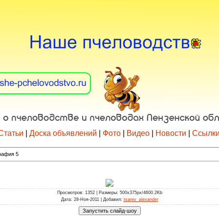
Статьи
|
Доска объявлений
|
Фото
|
Видео
|
Новости
|
Ссылк
рафия 5
Просмотров
: 1352 |
Размеры
: 500x375px/4600.2Kb
Дата
: 28-Ноя-2011 |
Добавил
:
tsarev_alexander