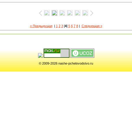
« Предыдущая
|
1
2
3
[
4
]
5
6
7
8
|
Следующая »
© 2009-2026 nashe-pchelovodstvo.ru