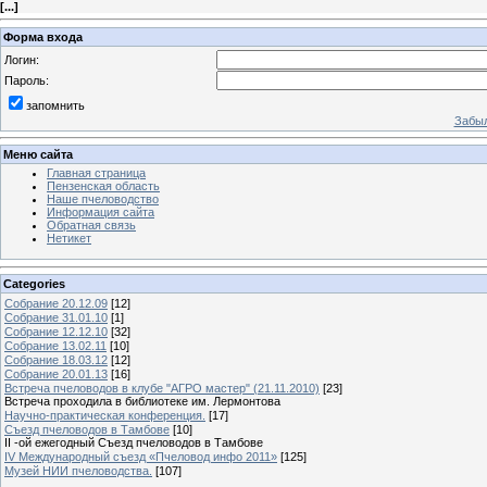
[
...
]
Форма входа
Логин:
Пароль:
запомнить
Забыл
Меню сайта
Главная страница
Пензенская область
Наше пчеловодство
Информация сайта
Обратная связь
Нетикет
Categories
Собрание 20.12.09
[12]
Собрание 31.01.10
[1]
Собрание 12.12.10
[32]
Собрание 13.02.11
[10]
Собрание 18.03.12
[12]
Собрание 20.01.13
[16]
Встреча пчеловодов в клубе "АГРО мастер" (21.11.2010)
[23]
Встреча проходила в библиотеке им. Лермонтова
Научно-практическая конференция.
[17]
Съезд пчеловодов в Тамбове
[10]
II -ой ежегодный Съезд пчеловодов в Тамбове
IV Международный съезд «Пчеловод инфо 2011»
[125]
Музей НИИ пчеловодства.
[107]