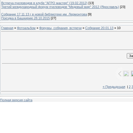
Встреча пчеловодов в клубе "АГРО мастер" (19.02.2012)
[13]
Третий международный форум пчеловодов "Медовый мир" 2012 (Ярославль)
[23]
Собрание 17.11.13 г в новой библиотеке им. Лермонтова
[9]
Поездка в Башкирию 28.10.2015
[27]
Главная
»
Фотоальбом
»
Форумы, собрания, встречи
»
Собрание 20.01.13
» 10
« Предыдущая
|
2
Полная версия сайта