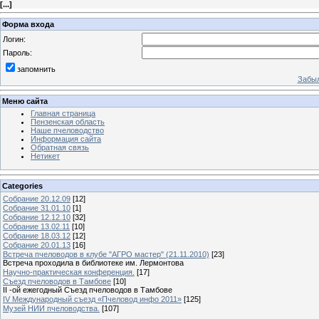
[
...
]
Форма входа
Логин:
Пароль:
запомнить
Забыл
Меню сайта
Главная страница
Пензенская область
Наше пчеловодство
Информация сайта
Обратная связь
Нетикет
Categories
Собрание 20.12.09
[12]
Собрание 31.01.10
[1]
Собрание 12.12.10
[32]
Собрание 13.02.11
[10]
Собрание 18.03.12
[12]
Собрание 20.01.13
[16]
Встреча пчеловодов в клубе "АГРО мастер" (21.11.2010)
[23]
Встреча проходила в библиотеке им. Лермонтова
Научно-практическая конференция.
[17]
Съезд пчеловодов в Тамбове
[10]
II -ой ежегодный Съезд пчеловодов в Тамбове
IV Международный съезд «Пчеловод инфо 2011»
[125]
Музей НИИ пчеловодства.
[107]