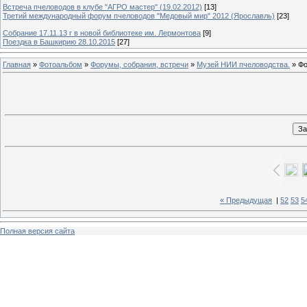
Встреча пчеловодов в клубе "АГРО мастер" (19.02.2012)
[13]
Третий международный форум пчеловодов "Медовый мир" 2012 (Ярославль)
[23]
Собрание 17.11.13 г в новой библиотеке им. Лермонтова
[9]
Поездка в Башкирию 28.10.2015
[27]
Главная
»
Фотоальбом
»
Форумы, собрания, встречи
»
Музей НИИ пчеловодства.
» Фо
« Предыдущая
|
52
53
5
Полная версия сайта