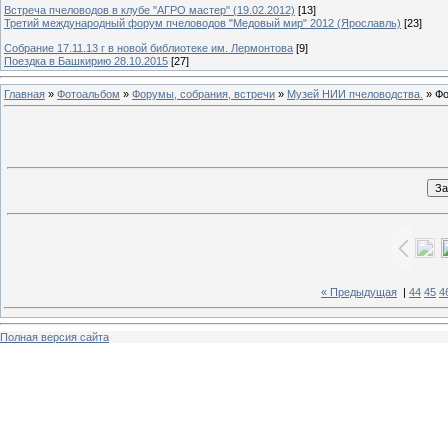
Встреча пчеловодов в клубе "АГРО мастер" (19.02.2012)
[13]
Третий международный форум пчеловодов "Медовый мир" 2012 (Ярославль)
[23]
Собрание 17.11.13 г в новой библиотеке им. Лермонтова
[9]
Поездка в Башкирию 28.10.2015
[27]
Главная
»
Фотоальбом
»
Форумы, собрания, встречи
»
Музей НИИ пчеловодства.
» Фо
« Предыдущая
|
44
45
4
Полная версия сайта