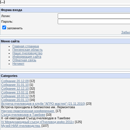
[
...
]
Форма входа
Логин:
Пароль:
запомнить
Забыл
Меню сайта
Главная страница
Пензенская область
Наше пчеловодство
Информация сайта
Обратная связь
Нетикет
Categories
Собрание 20.12.09
[12]
Собрание 31.01.10
[1]
Собрание 12.12.10
[32]
Собрание 13.02.11
[10]
Собрание 18.03.12
[12]
Собрание 20.01.13
[16]
Встреча пчеловодов в клубе "АГРО мастер" (21.11.2010)
[23]
Встреча проходила в библиотеке им. Лермонтова
Научно-практическая конференция.
[17]
Съезд пчеловодов в Тамбове
[10]
II -ой ежегодный Съезд пчеловодов в Тамбове
IV Международный съезд «Пчеловод инфо 2011»
[125]
Музей НИИ пчеловодства.
[107]