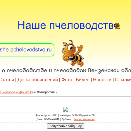
Статьи
|
Доска объявлений
|
Фото
|
Видео
|
Новости
|
Ссылк
«Пчеловод инфо 2011»
» Фотография 2
Просмотров
: 1405 |
Размеры
: 500x334px/434.2Kb
Дата
: 08-Сен-2011 |
Добавил
:
tsarev_alexander