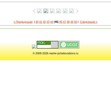
« Предыдущая
|
40
41
42
43
44
[
45
]
46
47
48
49
50
|
Следующая »
© 2009-2026 nashe-pchelovodstvo.ru