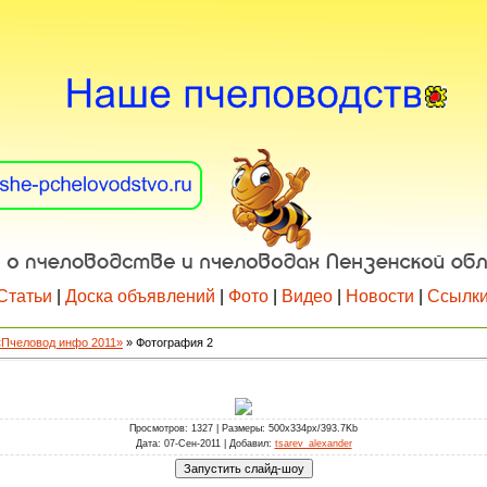
Статьи
|
Доска объявлений
|
Фото
|
Видео
|
Новости
|
Ссылк
«Пчеловод инфо 2011»
» Фотография 2
Просмотров
: 1327 |
Размеры
: 500x334px/393.7Kb
Дата
: 07-Сен-2011 |
Добавил
:
tsarev_alexander