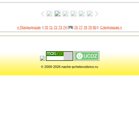
« Предыдущая
|
70
71
72
73
74
[
75
]
76
77
78
79
80
|
Следующая »
© 2009-2026 nashe-pchelovodstvo.ru