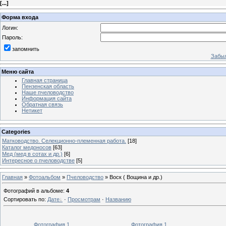
[
...
]
Форма входа
Логин:
Пароль:
запомнить
Забыл
Меню сайта
Главная страница
Пензенская область
Наше пчеловодство
Информация сайта
Обратная связь
Нетикет
Categories
Матководство. Селекционно-племенная работа.
[18]
Каталог медоносов
[63]
Мед (мед в сотах и др.)
[6]
Интересное о пчеловодстве
[5]
Главная
»
Фотоальбом
»
Пчеловодство
» Воск ( Вощина и др.)
Фотографий в альбоме
:
4
Сортировать по
:
Дате
·
Просмотрам
·
Названию
Фотография 1
Фотография 1