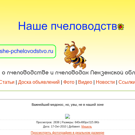
Статьи
|
Доска объявлений
|
Фото
|
Видео
|
Новости
|
Ссылк
Важнейший медонос, но, увы, не в нашей зоне
Просмотров
: 2838 |
Размеры
: 640x480px/115.8Kb
Дата
: 17-Окт-2010 |
Добавил
:
Мишель
Просмотреть фотографию в реальном размере