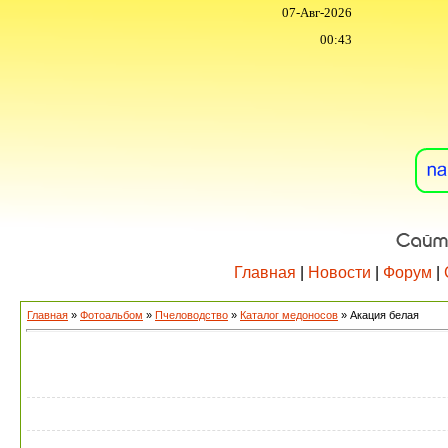
07-Авг-2026
00:43
Главная
|
Новости
|
Форум
|
Главная
»
Фотоальбом
»
Пчеловодство
»
Каталог медоносов
» Акация белая