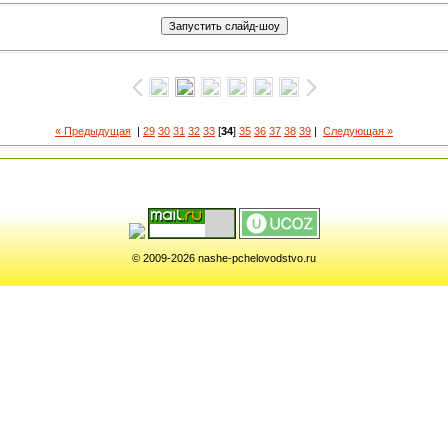
« Предыдущая
|
29
30
31
32
33
[
34
]
35
36
37
38
39
|
Следующая »
© 2009-2026 nashe-pchelovodstvo.ru