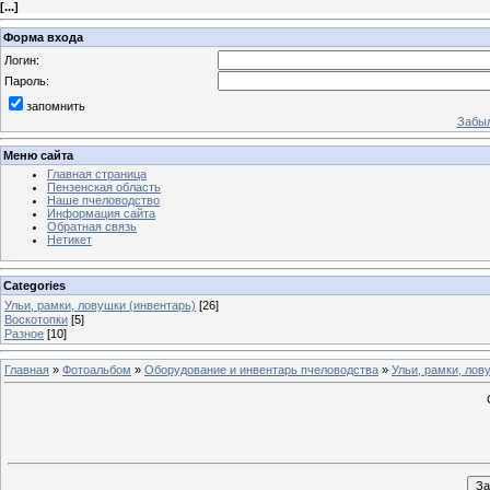
[
...
]
Форма входа
Логин:
Пароль:
запомнить
Забыл
Меню сайта
Главная страница
Пензенская область
Наше пчеловодство
Информация сайта
Обратная связь
Нетикет
Categories
Ульи, рамки, ловушки (инвентарь)
[26]
Воскотопки
[5]
Разное
[10]
Главная
»
Фотоальбом
»
Оборудование и инвентарь пчеловодства
»
Ульи, рамки, лов