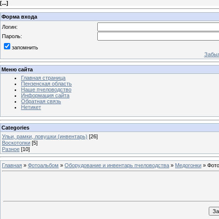
[
...
]
Форма входа
Логин:
Пароль:
запомнить
Забыл
Меню сайта
Главная страница
Пензенская область
Наше пчеловодство
Информация сайта
Обратная связь
Нетикет
Categories
Ульи, рамки, ловушки (инвентарь)
[26]
Воскотопки
[5]
Разное
[10]
Главная
»
Фотоальбом
»
Оборудование и инвентарь пчеловодства
»
Медогонки
» Фото