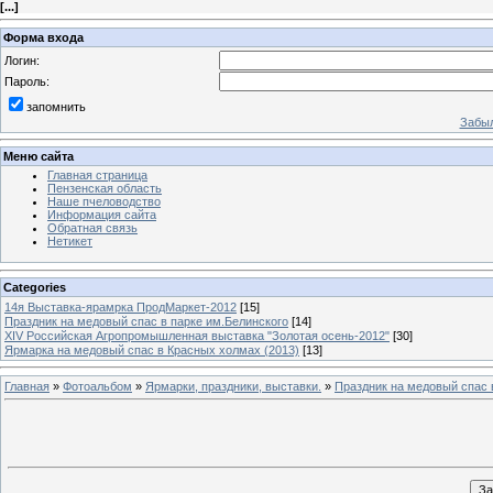
[
...
]
Форма входа
Логин:
Пароль:
запомнить
Забыл
Меню сайта
Главная страница
Пензенская область
Наше пчеловодство
Информация сайта
Обратная связь
Нетикет
Categories
14я Выставка-ярамрка ПродМаркет-2012
[15]
Праздник на медовый спас в парке им.Белинского
[14]
XIV Российская Агропромышленная выставка "Золотая осень-2012"
[30]
Ярмарка на медовый спас в Красных холмах (2013)
[13]
Главная
»
Фотоальбом
»
Ярмарки, праздники, выставки.
»
Праздник на медовый спас 