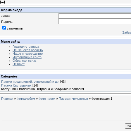
[
...
]
Форма входа
Логин:
Пароль:
запомнить
Забыл
Меню сайта
Главная страница
Пензенская область
Наше пчеловодство
Информация сайта
Обратная связь
Нетикет
Categories
Пасеки предприятий, учреждений и др.
[43]
Пасека Картушиных
[14]
Картушины Валентина Петровна и Владимир Иванович.
Главная
»
Фотоальбом
»
Фото пасек
»
Пасеки пчеловодов
» Фотография 1