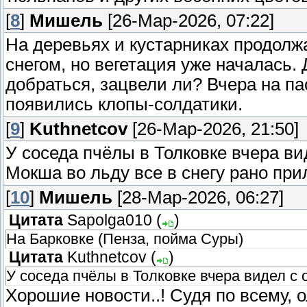
[
8
]
Мишель
[26-Мар-2026, 07:22]
На деревьях и кустарниках продолжа
снегом, но вегетация уже началась.
добраться, зацвели ли? Вчера на па
появились клопы-солдатики.
[
9
]
Kuthnetcov
[26-Мар-2026, 21:50]
У соседа пчёлы в Толковке вчера в
Мокша во льду все в снегу рано при
[
10
]
Мишель
[28-Мар-2026, 06:27]
Цитата
Sapolga010
(
)
На Барковке (Пенза, пойма Суры)
Цитата
Kuthnetcov
(
)
У соседа пчёлы в Толковке вчера видел с
Хорошие новости..! Судя по всему, 