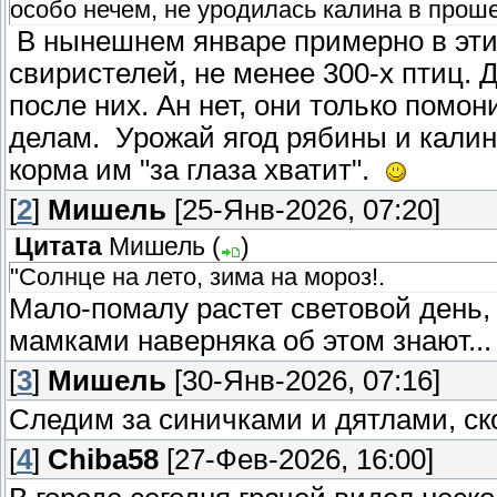
особо нечем, не уродилась калина в прош
В нынешнем январе примерно в эти
свиристелей, не менее 300-х птиц. Д
после них. Ан нет, они только помо
делам. Урожай ягод рябины и калин
корма им "за глаза хватит".
[
2
]
Мишель
[25-Янв-2026, 07:20]
Цитата
Мишель
(
)
"Солнце на лето, зима на мороз!.
Мало-помалу растет световой день,
мамками наверняка об этом знают..
[
3
]
Мишель
[30-Янв-2026, 07:16]
Следим за синичками и дятлами, ск
[
4
]
Chiba58
[27-Фев-2026, 16:00]