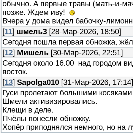
обычно. А первые травы (мать-и-мач
позже. Ждем иву!
Вчера у дома видел бабочку-лимонн
[
11
]
шмель3
[28-Мар-2026, 18:50]
Сегодня пошла первая обножка, жёл
[
12
]
Мишель
[30-Мар-2026, 22:51]
Сегодня около 16.00 над городом ви
восток.
[
13
]
Sapolga010
[31-Мар-2026, 17:14
Гуси пролетают большими косяками
Шмели активизировались.
Клещи в деле.
Пчёлы понесли обножку.
Хопёр приподнялся немного, но на 