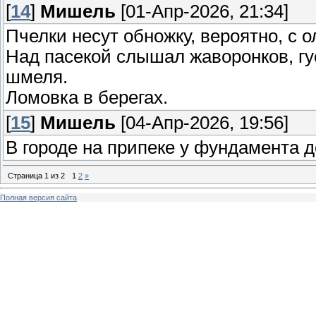
[
14
]
Мишель
[01-Апр-2026, 21:34]
Пчелки несут обножку, вероятно, с 
Над пасекой слышал жаворонков, гус
шмеля.
Ломовка в берегах.
[
15
]
Мишель
[04-Апр-2026, 19:56]
В городе на припеке у фундамента 
Страница
1
из
2
1
2
»
Полная версия сайта