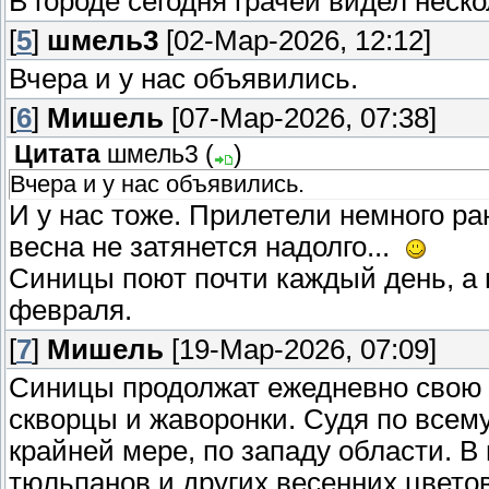
В городе сегодня грачей видел неско
[
5
]
шмель3
[02-Мар-2026, 12:12]
Вчера и у нас объявились.
[
6
]
Мишель
[07-Мар-2026, 07:38]
Цитата
шмель3
(
)
Вчера и у нас объявились.
И у нас тоже. Прилетели немного ра
весна не затянется надолго...
Синицы поют почти каждый день, а 
февраля.
[
7
]
Мишель
[19-Мар-2026, 07:09]
Синицы продолжат ежедневно свою 
скворцы и жаворонки. Судя по всем
крайней мере, по западу области. В
тюльпанов и других весенних цвето