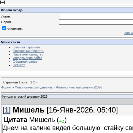
[
...
]
Форма входа
Логин:
Пароль:
запомнить
Забыл
Меню сайта
Главная страница
Пензенская область
Наше пчеловодство
Информация сайта
Обратная связь
Нетикет
Страница
1
из
2
1
2
»
Форум
»
Фенологический дневник
»
Фенологический дневник-2026
Фенологический дневник-2026
[
1
]
Мишель
[16-Янв-2026, 05:40]
Цитата
Мишель
(
)
Днем на калине видел большую стайку сви