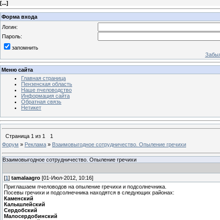
[
...
]
Форма входа
Логин:
Пароль:
запомнить
Забыл
Меню сайта
Главная страница
Пензенская область
Наше пчеловодство
Информация сайта
Обратная связь
Нетикет
Страница
1
из
1
1
Форум
»
Реклама
»
Взаимовыгодное сотрудничество. Опыление гречихи
Взаимовыгодное сотрудничество. Опыление гречихи
[
1
]
tamalaagro
[01-Июл-2012, 10:16]
Приглашаем пчеловодов на опыление гречихи и подсолнечника.
Посевы гречихи и подсолнечника находятся в следующих районах:
Каменский
Калышлейский
Сердобский
Малосердобинский