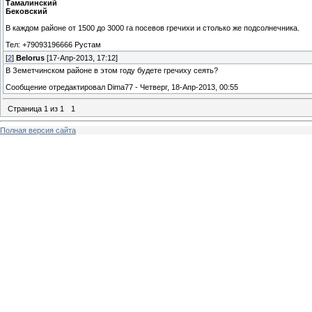
Тамалинский
Бековский
В каждом районе от 1500 до 3000 га посевов гречихи и столько же подсолнечника.
Тел: +79093196666 Рустам
[
2
]
Belorus
[17-Апр-2013, 17:12]
В Земетчинском районе в этом году будете гречиху сеять?
Сообщение отредактировал
Dima77
-
Четверг, 18-Апр-2013, 00:55
Страница
1
из
1
1
Полная версия сайта