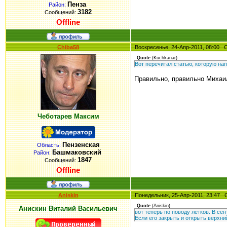
Пенза
Район:
3182
Сообщений:
Offline
Chiba58
Воскресенье, 24-Апр-2011, 08:00
Quote
(
Kuchkanar
)
Вот перечитал статью, которую нап
Правильно, правильно Михаил
Чеботарев Максим
Пензенская
Область:
Башмаковский
Район:
1847
Сообщений:
Offline
Aniskin
Понедельник, 25-Апр-2011, 23:47
Quote
(
Aniskin
)
Анискин Виталий Васильевич
вот теперь по поводу летков. В сен
Если его закрыть и открыть верхний