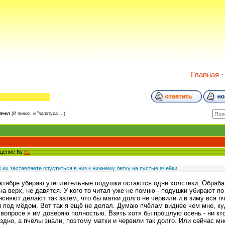
Главная
пчел
(И понос, и "золотуха"...)
бщение №
61
 их заставляете опуститься в низ к нижнему летку на пустые ячейки.
октябре убираю утеплительные подушки остаются одни холстики. Обраба
на верх, не давятся. У кого то читал уже не помню - подушки убирают по
ясняют делают так затем, что бы матки долго не червили и в зиму вся 
 под мёдом. Вот так я ещё не делал. Думаю пчёлам виднее чем мне, куд
вопросе я им доверяю полностью. Взять хотя бы прошлую осень - ни кто
здно, а пчёлы знали, поэтому матки и червили так долго. Или сейчас м