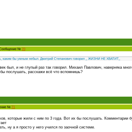
6 Сообщение №
70
ь, каким бы умным небыл. Дмитрий Степанович говорил ,, ЖИЗНИ НЕ ХВАТИТ,,
ек был, и не глупый раз так говорил. Михаил Павлович, наверняка много
 бы послушать, расскажи всё что вспомнишь?
щение №
71
ков, которые жили с ним по 3 года. Вот их бы послушать. Комментарии б
тает
ь, ну а я просто у него учился по заочной системе.