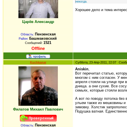
некогда.
Хорошее дело и тема интерес
Царёв Александр
Пензенская
Область:
Башмаковский
Район:
1521
Сообщений:
Offline
Kuchkanar
Суббота, 23-Апр-2011, 22:07 Соо
Aniskin
,
Вот перечитал статью, котор
многом с ним согласен. У мен
апреля стояли на улице при 
днища. а они сухие. Все сосу
семьях, которые стояли возле
А вот по поводу потолка без
ульем также из мешковины и 
зимовку. Холстик запрополюсо
Филатов Михаил Павлович
Подушка ватная. Единственно
Пензенская
Область: