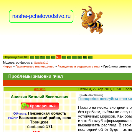
5
Страница
5
из
18
«
1
2
3
4
6
7
…
17
18
»
Модератор форума:
Sapolga010
Форум
»
Практическое пчеловодство
»
Разведение и содержание пчел
»
Проблемы зимовки 
Проблемы зимовки пчел
Aniskin
Пятница, 22-Апр-2011, 10:50 Соо
Quote
(
Kuchkanar
)
Анискин Виталий Васильевич
По подробнее пожалуйста о том как
Просто на несколько дней в 
без проблем, пчёлы не лезут 
Пензенская область
Область:
устойчивых морозов. Как объ
Башмаковский район, село
Район:
и что бы клуб сформировался
Троицкое
выращивать расплод. В этом 
571
Сообщений:
последний облёт будет так по