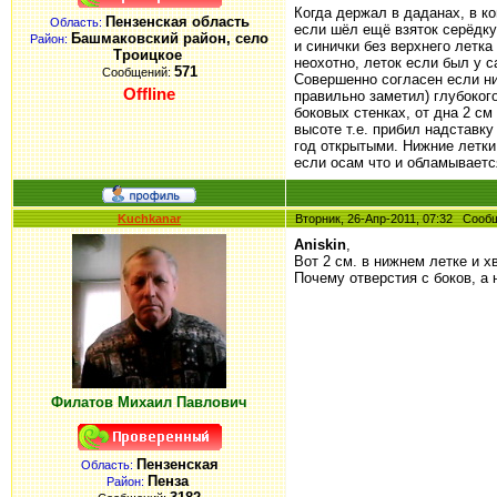
Когда держал в даданах, в к
Пензенская область
Область:
если шёл ещё взяток серёдку
Башмаковский район, село
Район:
и синички без верхнего летка
Троицкое
неохотно, леток если был у 
571
Сообщений:
Совершенно согласен если ни
Offline
правильно заметил) глубокого
боковых стенках, от дна 2 см
высоте т.е. прибил надставку
год открытыми. Нижние летки
если осам что и обламывается
Kuchkanar
Вторник, 26-Апр-2011, 07:32 Соо
Aniskin
,
Вот 2 см. в нижнем летке и х
Почему отверстия с боков, а 
Филатов Михаил Павлович
Пензенская
Область:
Пенза
Район: