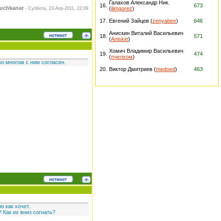
Галахов Александр Ник.
16.
673
uchkanar
(
ilimgorez
)
-
Суббота, 23-Апр-2011, 22:09
17.
Евгений Зайцев (
zenyabee
)
646
Анискин Виталий Васильевич
18.
571
(
Aniskin
)
Хомич Владимир Васильевич
19.
474
(
пчелхом
)
во многом с ним согласен.
20.
Виктор Дмитриев (
medoed
)
463
ю как хочет.
 Как их вниз согнать?