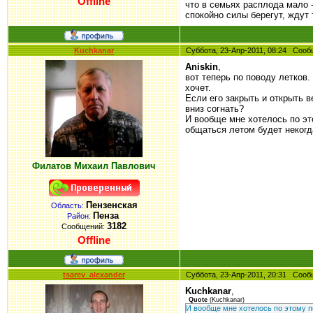
Offline
что в семьях расплода мало 
спокойно силы берегут, ждут
Kuchkanar
Суббота, 23-Апр-2011, 08:24 Соо
Aniskin
,
вот теперь по поводу летков.
хочет.
Если его закрыть и открыть в
вниз согнать?
И вообще мне хотелось по эт
общаться летом будет некогд
Филатов Михаил Павлович
Пензенская
Область:
Пенза
Район:
3182
Сообщений:
Offline
tsarev_alexander
Суббота, 23-Апр-2011, 20:31 Соо
Kuchkanar
,
Quote
(
Kuchkanar
)
И вообще мне хотелось по этому по