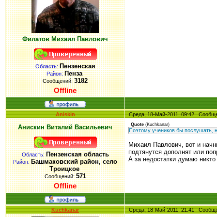
Филатов Михаил Павлович
Пензенская
Область:
Пенза
Район:
3182
Сообщений:
Offline
Aniskin
Среда, 18-Май-2011, 09:42 Сооб
Quote
(
Kuchkanar
)
Анискин Виталий Васильевич
Поэтому учеников бы послушать, ну
Михаил Павлович, вот и начн
подтянутся дополнят или поп
Пензенская область
Область:
А за недостатки думаю никто 
Башмаковский район, село
Район:
Троицкое
571
Сообщений:
Offline
Kuchkanar
Среда, 18-Май-2011, 21:41 Сооб