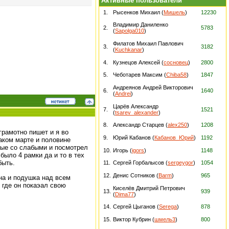
Активные пользователи
1.
Рысенков Михаил (
Мишель
)
12230
Владимир Даниленко
2.
5783
(
Sapolga010
)
Филатов Михаил Павлович
3.
3182
(
Kuchkanar
)
4.
Кузнецов Алексей (
сосновец
)
2800
5.
Чеботарев Максим (
Chiba58
)
1847
Андреянов Андрей Викторович
6.
1640
(
Andrei
)
Царёв Александр
7.
1521
(
tsarev_alexander
)
8.
Александр Старцев (
alex250
)
1208
грамотно пишет и я во
9.
Юрий Кабанов (
Кабанов_Юрий
)
1192
таком марте и половине
ные со слабыми и посмотрел
10.
Игорь (
igors
)
1148
было 4 рамки да и то в тех
быть.
11.
Сергей Горбалысов (
sergeygor
)
1054
12.
Денис Сотников (
Barm
)
965
на и подушка над всем
 где он покаэал свою
Киселёв Дмитрий Петрович
13.
939
(
Dima77
)
14.
Сергей Цыганов (
Serega
)
878
15.
Виктор Кубрин (
шмель3
)
800