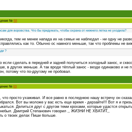
бщение №
68
 осам для воровства. Что бы придумать, чтобы охрана от нижнего летка не уходила?
икогда, тем не менее напада их на семьи не наблюдал - ни одну не раз
справлялись как то. Обычно ос намного меньше, так что проблемы не ви
ади ?
о если сделать в передней и задней получиться холодный занос, и скво
ше, в других меньше. А так вроде тёплый занос - везде одинаково и не п
ен, потому что по-другому не пробовал.
бщение №
69
, что просто ухаживал. И все равно в последнюю нашу встречу он сказал
обрался. Вот вы моложе у вас есть еще время - дерзайте!!! Вот я и при
ыкаться. Делиться друг с другом теми крохами, которые удастся открыть
 небыл. Дмитрий Степанович говорил ,, ЖИЗНИ НЕ ХВАТИТ,,
ть о твоих делах Пиши больше.