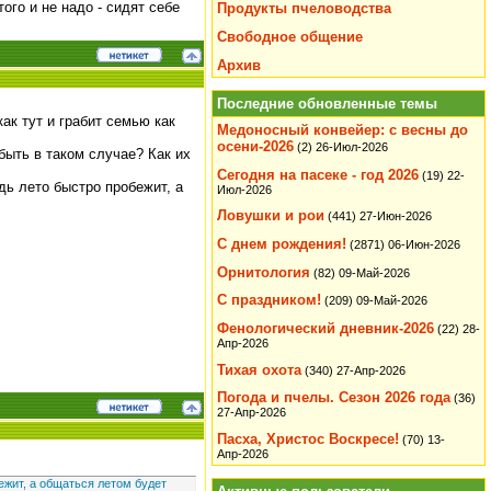
го и не надо - сидят себе
Продукты пчеловодства
Свободное общение
Архив
Последние обновленные темы
как тут и грабит семью как
Медоносный конвейер: с весны до
осени-2026
(2)
26-Июл-2026
 быть в таком случае? Как их
Сегодня на пасеке - год 2026
(19)
22-
дь лето быстро пробежит, а
Июл-2026
Ловушки и рои
(441)
27-Июн-2026
С днем рождения!
(2871)
06-Июн-2026
Орнитология
(82)
09-Май-2026
С праздником!
(209)
09-Май-2026
Фенологический дневник-2026
(22)
28-
Апр-2026
Тихая охота
(340)
27-Апр-2026
Погода и пчелы. Сезон 2026 года
(36)
27-Апр-2026
Пасха, Христос Воскресе!
(70)
13-
Апр-2026
ежит, а общаться летом будет