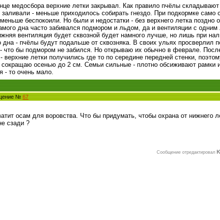
онце медосбора верхние летки закрывал. Как правило пчёлы складывают
 заливали - меньше приходилось собирать гнездо. При подкормке само с
 меньше беспокоили. Но были и недостатки - без верхнего летка поздно 
самого дна часто забивался подмором и льдом, да и вентиляции с одним
жняя вентиляция будет сквозной будет намного лучше, но лишь при на
 дна - пчёлы будут подальше от сквозняка. В своих ульях просверлил п
 - что бы подмором не забился. Но открываю их обычно в феврале. Посл
 - верхние летки получились где то по середине передней стенки, поэто
 сокращаю осенью до 2 см. Семьи сильные - плотно обсиживают рамки и
 - то очень мало.
бщение №
67
ватит осам для воровства. Что бы придумать, чтобы охрана от нижнего л
не сзади ?
K
Сообщение отредактировал