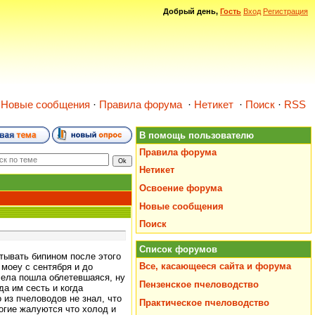
Добрый день,
Гость
Вход
Регистрация
·
Новые сообщения
·
Правила форума
·
Нетикет
·
Поиск
·
RSS
В помощь пользователю
Правила форума
Нетикет
Освоение форума
Новые сообщения
Поиск
Список форумов
тывать бипином после этого
Все, касающееся сайта и форума
 моеу с сентября и до
пчела пошла облетевшаяся, ну
Пензенское пчеловодство
а им сесть и когда
 из пчеловодов не знал, что
Практическое пчеловодство
ногие жалуются что холод и