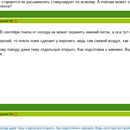
- стараются их расшевелить стимулируют по всякому. А пчёлам может это
 тепла?
бщение №
62
 В сентябре пчела от холода не может охранять нижний леток, а оса тут 
ерхний, то пчела ложе сделает у верхнего. ведь там свежий воздух, как
ому поводу даже тему отдельную открыть. Как подготовка к зимовке. Ве
а.
бщение №
63
воду даже тему отдельную открыть. Как подготовка к зимовке. Ведь лето быстро проб