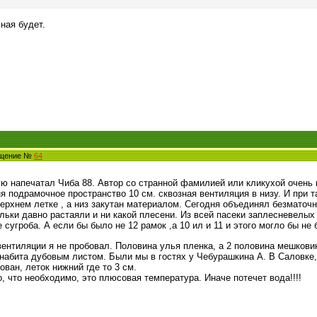
ная будет.
бщение №
64
ую напечатал Чиба 88. Автор со странной фамилией или кликухой очень 
я подрамочное пространство 10 см. сквозная вентиляция в низу. И при 
верхнем летке , а низ закутан материалом. Сегодня объединял безматоч
льки давно растаяли и ни какой плесени. Из всей пасеки заплесневелых 
 сугроба. А если бы было не 12 рамок ,а 10 ил и 11 и этого могло бы не 
 вентиляции я не пробовал. Половина улья пленка, а 2 половина мешкови
набита дубовым листом. Были мы в гостях у Чебурашкина А. В Саловке,
ван, леток нижний где то 3 см.
, что необходимо, это плюсовая температура. Иначе потечет вода!!!!