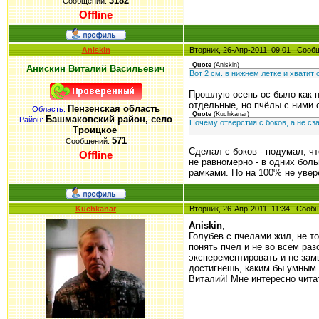
3182
Сообщений:
Offline
Aniskin
Вторник, 26-Апр-2011, 09:01 Соо
Quote
(
Aniskin
)
Анискин Виталий Васильевич
Вот 2 см. в нижнем летке и хватит
Прошлую осень ос было как н
отдельные, но пчёлы с ними 
Пензенская область
Область:
Quote
(
Kuchkanar
)
Башмаковский район, село
Район:
Почему отверстия с боков, а не сз
Троицкое
571
Сообщений:
Сделал с боков - подумал, чт
Offline
не равномерно - в одних боль
рамками. Но на 100% не увер
Kuchkanar
Вторник, 26-Апр-2011, 11:34 Соо
Aniskin
,
Голубев с пчелами жил, не то
понять пчел и не во всем раз
эксперементировать и не зам
достигнешь, каким бы умным
Виталий! Мне интересно чита