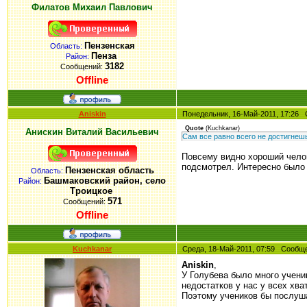
Филатов Михаил Павлович
Пензенская
Область:
Пенза
Район:
3182
Сообщений:
Offline
Aniskin
Понедельник, 16-Май-2011, 17:2
Quote
(
Kuchkanar
)
Анискин Виталий Васильевич
Сам все равно всего не достигнеш
Повсему видно хороший челов
подсмотрел. Интересно было
Пензенская область
Область:
Башмаковский район, село
Район:
Троицкое
571
Сообщений:
Offline
Kuchkanar
Среда, 18-Май-2011, 07:59 Сооб
Aniskin
,
У Голубева было много учени
недостатков у нас у всех хва
Поэтому учеников бы послушат