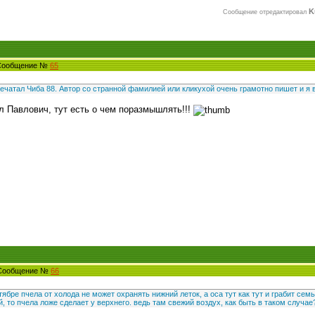
K
Сообщение отредактировал
 Сообщение №
65
ечатал Чиба 88. Автор со странной фамилией или кликухой очень грамотно пишет и я 
 Павлович, тут есть о чем поразмышлять!!!
 Сообщение №
66
тябре пчела от холода не может охранять нижний леток, а оса тут как тут и грабит семь
, то пчела ложе сделает у верхнего. ведь там свежий воздух, как быть в таком случае?