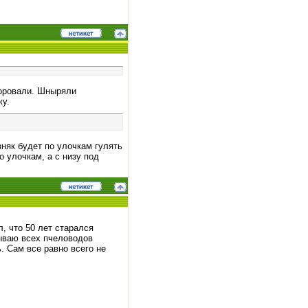
воровали. Шныряли
жу.
зняк будет по улочкам гулять
о улочкам, а с низу под
, что 50 лет старался
зываю всех пчеловодов
. Сам все равно всего не