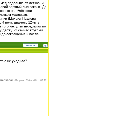
 мёд подальше от летков, и
абой верхний был закрыт. Да
осенью на облёт шли
 летком маловато.
личии (Михаил Павлович
о 4 вент. диаметр 12мм в
е того как ульи переделал по
му держу их сейчас круглый
 до сокращения и после,
етка не уходила?
uchkanar
-
Вторник, 26-Апр-2011, 07:48