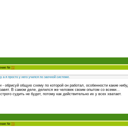
щение №
72
 а я просто у него учился по заочной системе.
и - обрисуй общую схему по которой он работал, особенности какие нибу
равят. В самом деле, делился же человек своим опытом со всеми...
строго судить не будет, потому как действительно их у всех хватает.
щение №
73