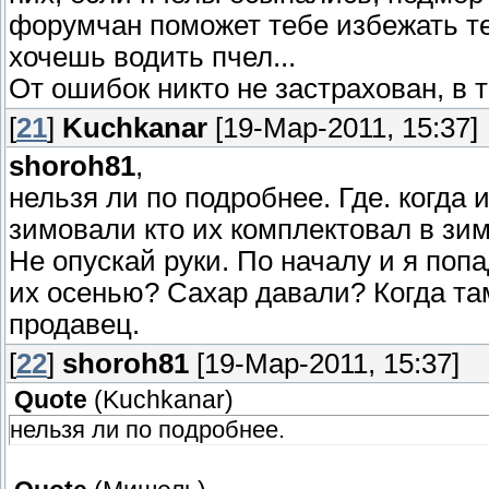
форумчан поможет тебе избежать те
хочешь водить пчел...
От ошибок никто не застрахован, в
[
21
]
Kuchkanar
[19-Мар-2011, 15:37]
shoroh81
,
нельзя ли по подробнее. Где. когда и 
зимовали кто их комплектовал в зим
Не опускай руки. По началу и я поп
их осенью? Сахар давали? Когда там 
продавец.
[
22
]
shoroh81
[19-Мар-2011, 15:37]
Quote
(
Kuchkanar
)
нельзя ли по подробнее.