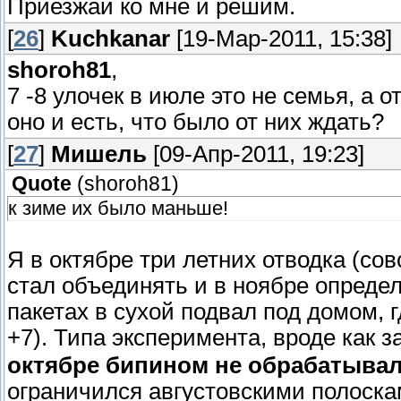
Приезжай ко мне и решим.
[
26
]
Kuchkanar
[19-Мар-2011, 15:38]
shoroh81
,
7 -8 улочек в июле это не семья, а о
оно и есть, что было от них ждать?
[
27
]
Мишель
[09-Апр-2011, 19:23]
Quote
(
shoroh81
)
к зиме их было маньше!
Я в октябре три летних отводка (со
стал объединять и в ноябре опреде
пакетах в сухой подвал под домом, г
+7). Типа эксперимента, вроде как з
октябре бипином не обрабатыва
ограничился августовскими полоск