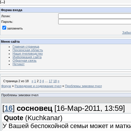
[
...
]
Форма входа
Логин:
Пароль:
запомнить
Забыл
Меню сайта
Главная страница
Пензенская область
Наше пчеловодство
Информация сайта
Обратная связь
Нетикет
Страница
2
из
18
«
1
2
3
4
…
17
18
»
Форум
»
Разведение и содержание пчел
»
Проблемы зимовки пчел
Проблемы зимовки пчел
[
16
]
сосновец
[16-Мар-2011, 13:59]
Quote
(
Kuchkanar
)
У Вашей беспокойной семьи может и матки