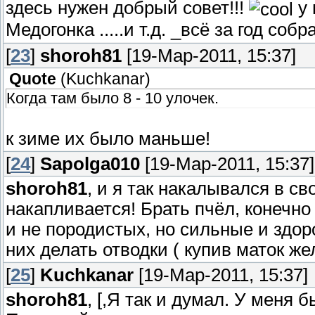
здесь нужен добрый совет!!!
у 
Медогонка .....и т.д. _всё за год собр
[
23
]
shoroh81
[19-Мар-2011, 15:37]
Quote
(
Kuchkanar
)
Когда там было 8 - 10 улочек.
к зиме их было маньше!
[
24
]
Sapolga010
[19-Мар-2011, 15:37]
shoroh81
, и я так накалывался в с
накапливается! Брать пчёл, конечн
и не породистых, но сильные и здор
них делать отводки ( купив маток же
[
25
]
Kuchkanar
[19-Мар-2011, 15:37]
shoroh81
, [,Я так и думал. У меня 