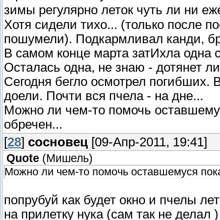
зимы регулярно леток чуть ли ни е
Хотя сидели тихо... (только после п
пошумели). Подкармливал канди, бр
В самом конце марта затИхла одна се
Осталась одна, не знаю - дотянет ли
Сегодня бегло осмотрел погибших. 
доели. Почти вся пчела - на дне...
Можно ли чем-то помочь оставшемус
обречен...
[
28
]
сосновец
[09-Апр-2011, 19:41]
Quote
(
Мишель
)
Можно ли чем-то помочь оставшемуся пока 
попрубуй как будет окно и пчелы ле
на прилетку нука (сам так не делал 