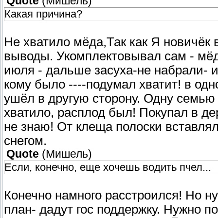
Quote
(
Мишель
)
Какая причина?
Не хватило мёда,Так как Я новичёк 
выводы. Укомплектовывал сам - мёд
июля - дальше засуха-не набрали- и
кому было ----подумал хватит! в од
ушёл в другую сторону. Одну семью 
хватило, расплод был! Покупал в де
не знаю! От клеща полоски вставлял
снегом.
Quote
(
Мишель
)
Если, конечно, еще хочешь водить пчел...
Конечно намного расстроился! Но н
план- дадут гос поддержку. Нужно п