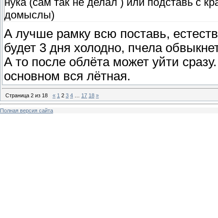
нука (сам так не делал ) или подставь с кр
домыслы)
А лучше рамку всю поставь, естест
будет 3 дня холодно, пчела обвыкне
А то после облёта может уйти сразу
основном вся лётная.
Страница
2
из
18
«
1
2
3
4
…
17
18
»
Полная версия сайта