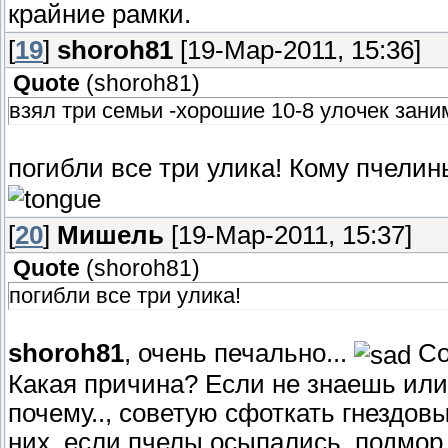
крайние рамки.
[
19
]
shoroh81
[19-Мар-2011, 15:36]
Quote
(
shoroh81
)
взял три семьи -хорошие 10-8 улочек зани
погибли все три улика! Кому пчели
[
20
]
Мишель
[19-Мар-2011, 15:37]
Quote
(
shoroh81
)
погибли все три улика!
shoroh81
, очень печально...
Со
Какая причина? Если не знаешь или
почему.., советую сфоткать гнездов
них, если пчелы осыпались, подмор 