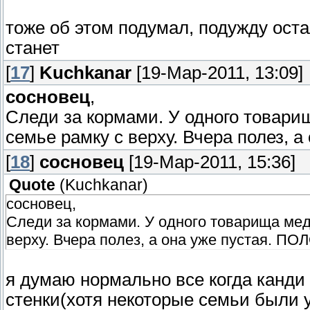
тоже об этом подумал, подужду оста
станет
[
17
]
Kuchkanar
[19-Мар-2011, 13:09]
сосновец
,
Следи за кормами. У одного товари
семье рамку с верху. Вчера полез, 
[
18
]
сосновец
[19-Мар-2011, 15:36]
Quote
(
Kuchkanar
)
сосновец,
Следи за кормами. У одного товарища мед
верху. Вчера полез, а она уже пустая. ПО
я думаю нормально все когда канди
стенки(хотя некоторые семьи были 