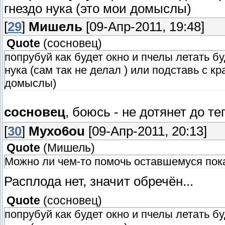
гнездо нука (это мои домыслы)
[
29
]
Мишель
[09-Апр-2011, 19:48]
Quote
(
сосновец
)
попрубуй как будет окно и пчелы летать б
нука (сам так не делал ) или подставь с кр
домыслы)
сосновец
, боюсь - не дотянет до т
[
30
]
Myxo6ou
[09-Апр-2011, 20:13]
Quote
(
Мишель
)
Можно ли чем-то помочь оставшемуся пока 
Расплода нет, значит обречён...
Quote
(
сосновец
)
попрубуй как будет окно и пчелы летать б