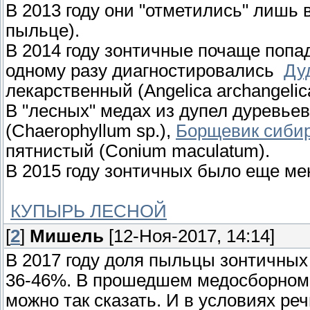
В 2013 году они "отметились" лишь 
пыльце).
В 2014 году зонтичные почаще попа
одному разу диагностировались
Ду
лекарственный (Angelica archangelic
В "лесных" медах из дупел дуревьев
(Chaerophyllum sp.),
Борщевик сиби
пятнистый (Conium maculatum).
В 2015 году зонтичных было еще ме
КУПЫРЬ ЛЕСНОЙ
[
2
]
Мишель
[12-Ноя-2017, 14:14]
В 2017 году доля пыльцы зонтичных
36-46%. В прошедшем медосборном 
можно так сказать. И в условиях р