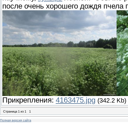
после очень хорошего дождя пчела 
Прикрепления:
4163475.jpg
(342.2 Kb)
Страница
1
из
1
1
Полная версия сайта