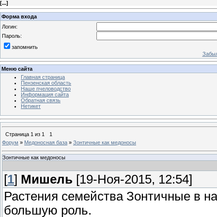
[
...
]
Форма входа
Логин:
Пароль:
запомнить
Забыл
Меню сайта
Главная страница
Пензенская область
Наше пчеловодство
Информация сайта
Обратная связь
Нетикет
Страница
1
из
1
1
Форум
»
Медоносная база
»
Зонтичные как медоносы
Зонтичные как медоносы
[
1
]
Мишель
[19-Ноя-2015, 12:54]
Растения семейства Зонтичные в на
большую роль.