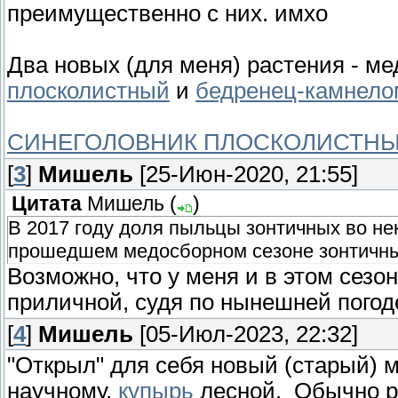
преимущественно с них. имхо
Два новых (для меня) растения - ме
плосколистный
и
бедренец-камнело
СИНЕГОЛОВНИК ПЛОСКОЛИСТН
[
3
]
Мишель
[25-Июн-2020, 21:55]
Цитата
Мишель
(
)
В 2017 году доля пыльцы зонтичных во не
прошедшем медосборном сезоне зонтичные
Возможно, что у меня и в этом сезо
приличной, судя по нынешней погод
[
4
]
Мишель
[05-Июл-2023, 22:32]
"Открыл" для себя новый (старый) 
научному,
купырь
лесной. Обычно ре