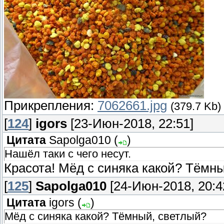
Прикрепления:
7062661.jpg
(379.7 Kb)
[
124
]
igors
[23-Июн-2018, 22:51]
Цитата
Sapolga010
(
)
Нашёл таки с чего несут.
Красота! Мёд с синяка какой? Тёмн
[
125
]
Sapolga010
[24-Июн-2018, 20:4
Цитата
igors
(
)
Мёд с синяка какой? Тёмный, светлый?