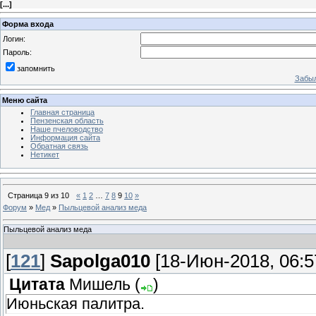
[
...
]
Форма входа
Логин:
Пароль:
запомнить
Забыл
Меню сайта
Главная страница
Пензенская область
Наше пчеловодство
Информация сайта
Обратная связь
Нетикет
Страница
9
из
10
«
1
2
…
7
8
9
10
»
Форум
»
Мед
»
Пыльцевой анализ меда
Пыльцевой анализ меда
[
121
]
Sapolga010
[18-Июн-2018, 06:5
Цитата
Мишель
(
)
Июньская палитра.