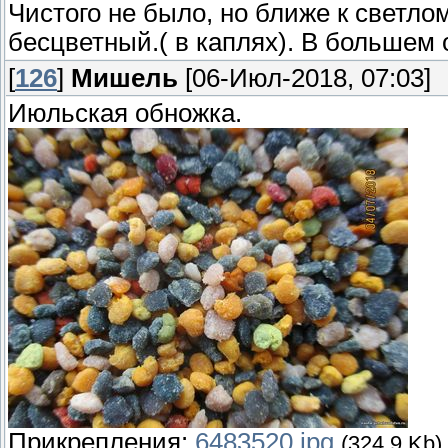
Чистого не было, но ближе к светло
бесцветный.( в каплях). В большем 
[
126
]
Мишель
[06-Июл-2018, 07:03]
Июльская обножка.
Прикрепления:
6483520.jpg
(324.9 Kb)