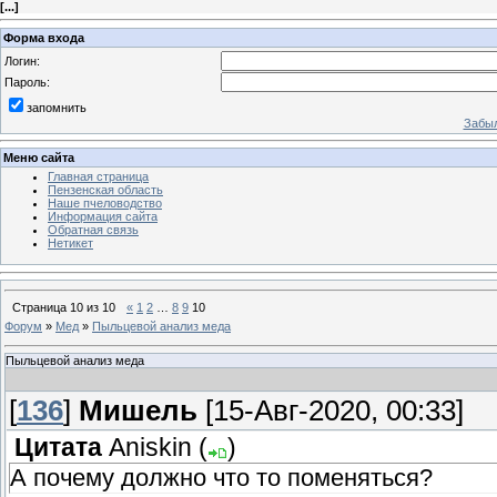
[
...
]
Форма входа
Логин:
Пароль:
запомнить
Забыл
Меню сайта
Главная страница
Пензенская область
Наше пчеловодство
Информация сайта
Обратная связь
Нетикет
Страница
10
из
10
«
1
2
…
8
9
10
Форум
»
Мед
»
Пыльцевой анализ меда
Пыльцевой анализ меда
[
136
]
Мишель
[15-Авг-2020, 00:33]
Цитата
Aniskin
(
)
А почему должно что то поменяться?