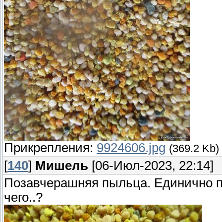
Прикрепления:
9924606.jpg
(369.2 Kb)
[
140
]
Мишель
[06-Июл-2023, 22:14]
Позавчерашняя пыльца. Единично п
чего..?