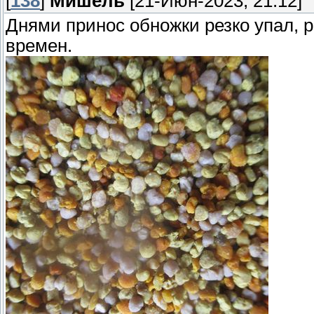
[
138
]
Мишель
[21-Июн-2023, 21:12]
Днями принос обножки резко упал,
времен.