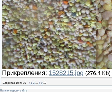
Прикрепления:
1528215.jpg
(276.4 Kb)
Страница
10
из
10
«
1
2
…
8
9
10
Полная версия сайта