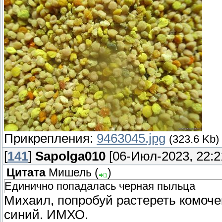
Прикрепления:
9463045.jpg
(323.6 Kb)
[
141
]
Sapolga010
[06-Июл-2023, 22:2
Цитата
Мишель
(
)
Единично попадалась черная пыльца
Михаил, попробуй растереть комоче
синий. ИМХО.