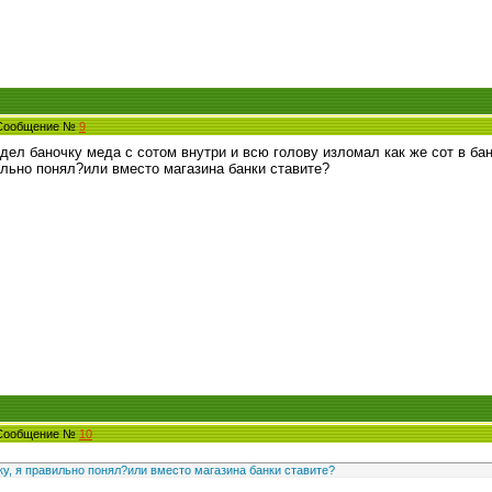
 Сообщение №
9
дел баночку меда с сотом внутри и всю голову изломал как же сот в банк
ильно понял?или вместо магазина банки ставите?
 Сообщение №
10
ку, я правильно понял?или вместо магазина банки ставите?