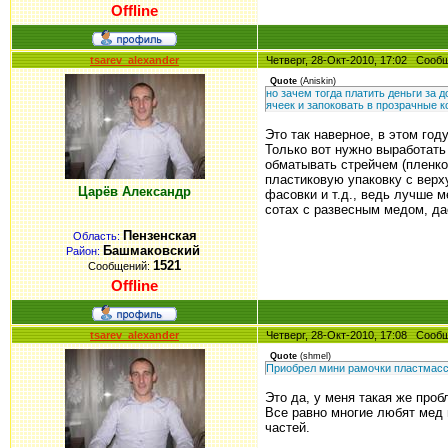
Offline
tsarev_alexander
Четверг, 28-Окт-2010, 17:02 Соо
Quote
(
Aniskin
)
но зачем тогда платить деньги за 
ячеек и запоковать в прозрачные к
Это так наверное, в этом го
Только вот нужно выработать 
обматывать стрейчем (пленкой
пластиковую упаковку с верху
Царёв Александр
фасовки и т.д., ведь лучше м
сотах с развесным медом, да
Пензенская
Область:
Башмаковский
Район:
1521
Сообщений:
Offline
tsarev_alexander
Четверг, 28-Окт-2010, 17:08 Соо
Quote
(
shmel
)
Приобрел мини рамочки пластмассо
Это да, у меня такая же проб
Все равно многие любят мед 
частей.