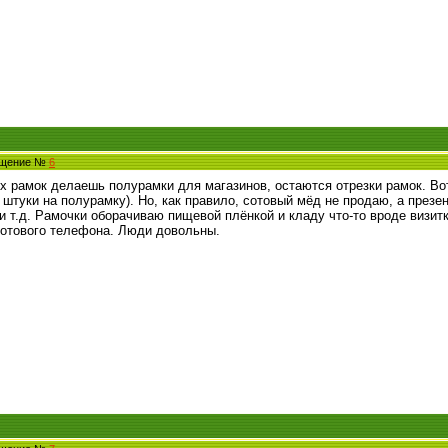
общение №
6
х рамок делаешь полурамки для магазинов, остаются отрезки рамок. Во
 штуки на полурамку). Но, как правило, сотовый мёд не продаю, а през
 т.д. Рамочки оборачиваю пищевой плёнкой и кладу что-то вроде визитк
сотового телефона. Люди довольны.