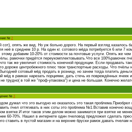
щение №
2
 сот), опять же вид. Но уж больно дорого. На первый взгляд казалось 
 неё в среднем 10 р. На один кг. сотового мёда потребуется 6 или 7 ко
. К этому добавим 10-20% от стоимости за почтовые услуги. Опять же че
чёлы, рамочки придётся переукомплектовывать.Что все 100%рамочек пч
 что так же увеличит стоимость конечной продукции. Если продавать та
ого дороже центробежного плюс твои транспортные расходы. Что пчёлы 
Выгодней сотовый мёд продать в розницу, но зачем тогда платить деньги
й мёд в рамках нарезать порциями, дать стечь из повреждённых ячеек и
 не трудно( в той же "проф-упаковка") и цена не большая. Конечно жела
бщение №
3
дом думал что это выгодно но оказалось это такая проблема.Приобрел
вить пчел оттягивать в них соты это проблема №1.Вставив конечно вощ
бом взятке.И итог таков этим делом можно заниматся при взятке не менее
енее 60-70%. Нашел в интернете один пчеловод предложил сделать пре
го ставить в пустой магазин и на верхние бруски рамок давать пчелам н