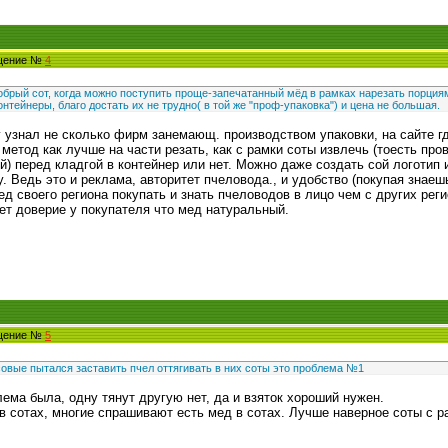
бщение №
4
добрый сот, когда можно поступить проще-запечатанный мёд в рамках нарезать порция
онтейнеры, благо достать их не трудно( в той же "проф-упаковка") и цена не большая.
ду узнал не сколько фирм занемающ. производством упаковки, на сайте г
метод как лучше на части резать, как с рамки соты извлечь (тоесть про
) перед кладгой в контейнер или нет. Можно даже создать сой логотип 
. Ведь это и реклама, авторитет пчеловода., и удобство (покупая знаешь
ед своего региона покупать и знать пчеловодов в лицо чем с других рег
ет доверие у покупателя что мед натуральный.
бщение №
5
вые пытался заставить пчел оттягивать в них соты это проблема №1
лема была, одну тянут другую нет, да и взяток хороший нужен.
в сотах, многие спрашивают есть мед в сотах. Лучше наверное соты с р