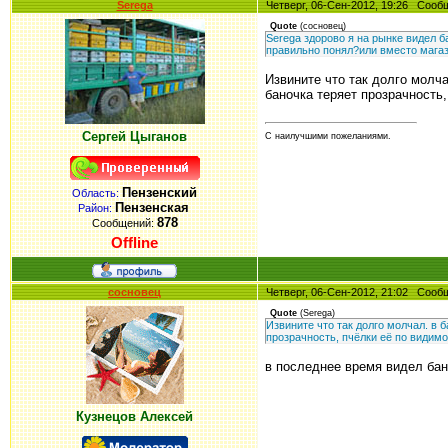
Serega
Четверг, 06-Сен-2012, 19:26 Соо
Quote
(
сосновец
)
Serega здорово я на рынке видел ба
правильно понял?или вместо магаз
Извините что так долго молч
баночка теряет прозрачность
Сергей Цыганов
С наилучшими пожеланиями.
Пензенский
Область:
Пензенская
Район:
878
Сообщений:
Offline
сосновец
Четверг, 06-Сен-2012, 21:02 Соо
Quote
(
Serega
)
Извините что так долго молчал. в 
прозрачность, пчёлки её по видим
в последнее время видел банк
Кузнецов Алексей