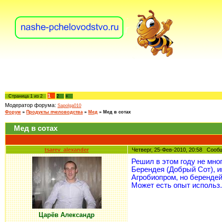
1
Страница
1
из
2
2
»
Модератор форума:
Sapolga010
Форум
»
Продукты пчеловодства
»
Мед
»
Мед в сотах
Мед в сотах
tsarev_alexander
Четверг, 25-Фев-2010, 20:58 Соо
Решил в этом году не мног
Берендея (Добрый Сот), 
Агробиопром, но берендей
Может есть опыт использ.
Царёв Александр