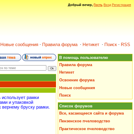
Добрый вечер,
Гость
Вход
Регистрация
·
Новые сообщения
·
Правила форума
·
Нетикет
·
Поиск
·
RSS
В помощь пользователю
Правила форума
Нетикет
Освоение форума
Новые сообщения
Поиск
ь использует рамки
ами и упаковкой
Список форумов
к вернему бруску рамки.
Все, касающееся сайта и форума
Пензенское пчеловодство
Практическое пчеловодство