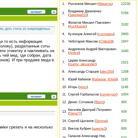
1.
Рысенков Михаил (
Мишель
)
12230
Владимир Даниленко
2.
5784
(
Sapolga010
)
Филатов Михаил Павлович
3.
3182
(
Kuchkanar
)
ми, дать стечь из повреждённых
4.
Кузнецов Алексей (
сосновец
)
2800
де то есть информация.
5.
Чеботарев Максим (
Chiba58
)
1847
волоку), разделанные соты
Андреянов Андрей Викторович
или этикетку и наклеивать на
6.
1640
(
Andrei
)
 чей мед, где собран, дата
ионов). И при продаже меда в
Царёв Александр
7.
1521
(
tsarev_alexander
)
8.
Александр Старцев (
alex250
)
1208
9.
Юрий Кабанов (
Кабанов_Юрий
)
1192
10.
Игорь (
igors
)
1148
11.
Сергей Горбалысов (
sergeygor
)
1054
12.
Денис Сотников (
Barm
)
965
Киселёв Дмитрий Петрович
13.
939
(
Dima77
)
14.
Сергей Цыганов (
Serega
)
878
амки срезать и на несколько
15.
Виктор Кубрин (
шмель3
)
800
Галахов Александр Ник.
16.
673