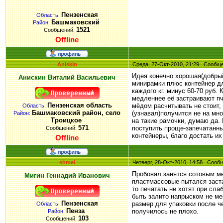
Пензенская
Область:
Башмаковский
Район:
1521
Сообщений:
Offline
Aniskin
Среда, 27-Окт-2010, 21:29 Сооб
Идея конечно хорошая(добрый
Анискин Виталий Васильевич
минирамки плюс контейнер для
каждого кг. минус 60-70 руб
медленнее её застраивают п
Пензенская область
мёдом расчитывать не стоит,
Область:
Башмаковский район, село
(узнавал)получится не на мн
Район:
Троицкое
на такие рамочки, думаю да. 
571
поступить проще-запечатанны
Сообщений:
контейнеры, благо достать их
Offline
shmel
Четверг, 28-Окт-2010, 14:58 Соо
Пробовал занятся сотовым ме
Мигин Геннадий Иванович
пластмассовые пытался заста
то печатать не хотят при сла
быть залито напрыском не м
Пензенская
размер для упаковки после че
Область:
Пенза
получилось не плохо.
Район:
103
Сообщений: