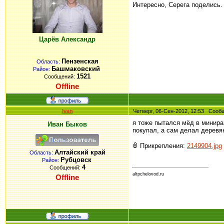
Интересно, Серега поделись.
Царёв Александр
Пензенская
Область:
Башмаковский
Район:
1521
Сообщений:
Offline
Ivan
Четверг, 06-Сен-2012, 12:53 Соо
я тоже пытался мёд в минира
Иван Быков
покупал, а сам делал деревя
Прикрепления:
2149904.jpg
Алтайский край
Область:
Рубцовск
Район:
4
Сообщений:
altpchelovod.ru
Offline