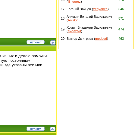
(
ilimgorez
)
17.
Евгений Зайцев (
zenyabee
)
646
Анискин Виталий Васильевич
18.
571
(
Aniskin
)
Хомич Владимир Васильевич
19.
474
(
пчелхом
)
20.
Виктор Дмитриев (
medoed
)
463
т из них и делаю рамочки
ентую постоянным
и, где указаны все мои