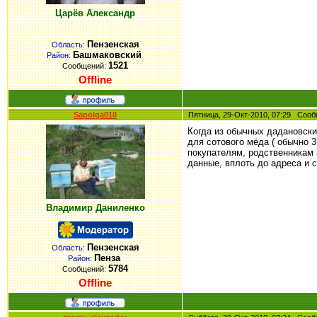
Царёв Александр
Пензенская
Область:
Башмаковский
Район:
1521
Сообщений:
Offline
Sapolga010
Пятница, 29-Окт-2010, 07:29 Со
Когда из обычных дадановски
для сотового мёда ( обычно 3
покупателям, родственникам и
данные, вплоть до адреса и 
Владимир Даниленко
Пензенская
Область:
Пенза
Район:
5784
Сообщений:
Offline