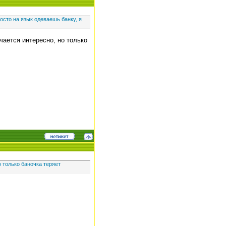
росто на язык одеваешь банку, я
чается интересно, но только
о только баночка теряет