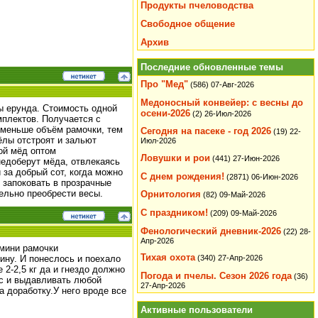
Продукты пчеловодства
Свободное общение
Архив
Последние обновленные темы
Про "Мед"
(586)
07-Авг-2026
Медоносный конвейер: с весны до
бы ерунда. Стоимость одной
осени-2026
(2)
26-Июл-2026
мплектов. Получается с
м меньше объём рамочки, тем
Сегодня на пасеке - год 2026
(19)
22-
ёлы отстроят и зальют
Июл-2026
кой мёд оптом
Ловушки и рои
(441)
27-Июн-2026
недоберут мёда, отвлекаясь
 за добрый сот, когда можно
С днем рождения!
(2871)
06-Июн-2026
 запоковать в прозрачные
тельно преобрести весы.
Орнитология
(82)
09-Май-2026
С праздником!
(209)
09-Май-2026
Фенологический дневник-2026
(22)
28-
Апр-2026
 мини рамочки
Тихая охота
(340)
27-Апр-2026
ину. И понеслось и поехало
 2-2,5 кг да и гнездо должно
Погода и пчелы. Сезон 2026 года
(36)
сс и выдавливать любой
27-Апр-2026
а доработку.У него вроде все
Активные пользователи