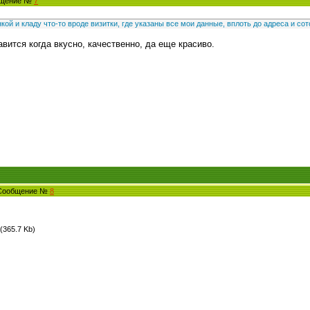
общение №
7
й и кладу что-то вроде визитки, где указаны все мои данные, вплоть до адреса и со
вится когда вкусно, качественно, да еще красиво.
 Сообщение №
8
(365.7 Kb)