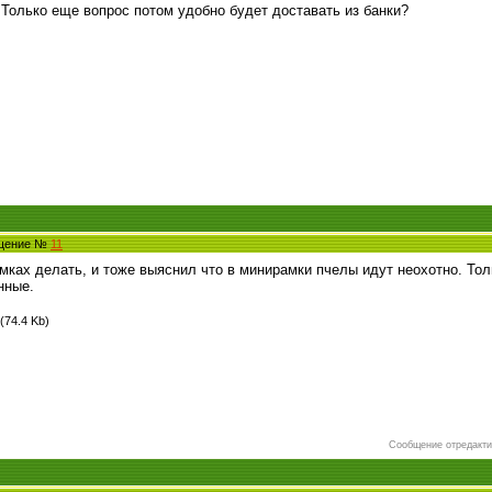
 Только еще вопрос потом удобно будет доставать из банки?
бщение №
11
мках делать, и тоже выяснил что в минирамки пчелы идут неохотно. То
нные.
(74.4 Kb)
Сообщение отредакт