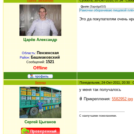
tsarev_alexander
Суббота, 30-Окт-2010, 07:34 Со
Quote
(
Sapolga010
)
Рамочки оборачиваю пищевой плёнко
Это да покупателям очень нра
Царёв Александр
Пензенская
Область:
Башмаковский
Район:
1521
Сообщений:
Offline
Serega
Понедельник, 24-Окт-2011, 20:30
у меня так получалось
Прикрепления:
5582952.jpg
С наилучшими пожеланиями.
Сергей Цыганов