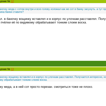
бщение №
12
ночку меда с сотом внутри и всю голову изломал как же сот в банку засунуть. а тут п
ина банки ставите?
ал. в баночку вощинку вставлял и в корпус по улочкам расставлял. Полу
, пчёлки её по видимому обрабатывают тонким слоем воска.
бщение №
13
баночку вощинку вставлял и в корпус по улочкам расставлял. Получается интересно, н
ому обрабатывают тонким слоем воска.
у меда, а в ней сот просто порезан. смотриться тоже не плохо.