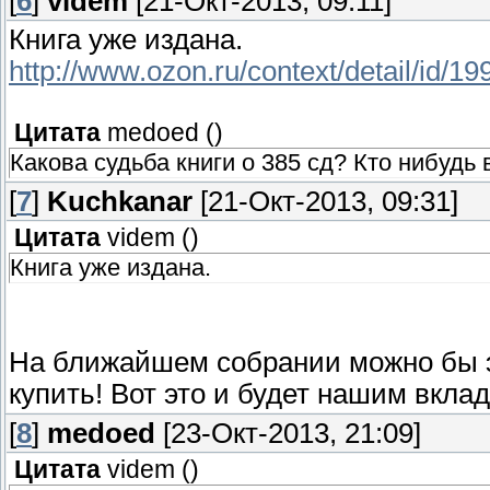
[
6
]
videm
[21-Окт-2013, 09:11]
Книга уже издана.
http://www.ozon.ru/context/detail/id/1
Цитата
medoed
(
)
Какова судьба книги о 385 сд? Кто нибудь 
[
7
]
Kuchkanar
[21-Окт-2013, 09:31]
Цитата
videm
(
)
Книга уже издана.
На ближайшем собрании можно бы э
купить! Вот это и будет нашим вкла
[
8
]
medoed
[23-Окт-2013, 21:09]
Цитата
videm
(
)