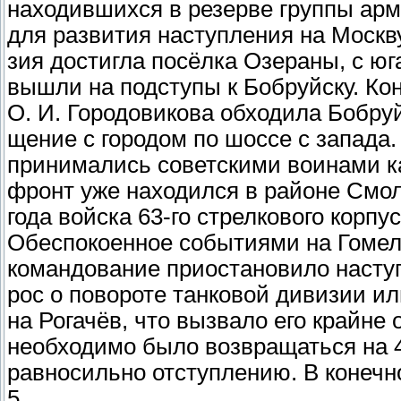
находившихся в резерве группы ар
для развития наступления на Москву
зия достигла посёлка Озераны, с юга
вышли на подступы к Бобруйску. Кон
О. И. Городовикова обходила Бобру
щение с городом по шоссе с запада.
принимались советскими воинами ка
фронт уже находился в районе Смол
года войска 63-го стрелкового корп
Обеспокоенное событиями на Гомел
командование приостановило наступ
рос о повороте танковой дивизии ил
на Рогачёв, что вызвало его крайне
необходимо было возвращаться на 40
равносильно отступлению. В конечн
5