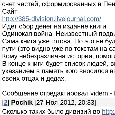
счет частей, сформированных в Пенз
Сайт
http://385-division.livejournal.com/
Идет сбор денег на издание книги
Одинокая война. Неизвестный подви
Сама книга уже готова. Но это не б
пути (это видно уже по текстам на са
Кому небезразлична история, помоги
В конце книги будет список людей, в
указанием в память кого вносился в
своих отцах и дедах.
Сообщение отредактировал
videm
-
[
2
]
Pochik
[27-Ноя-2012, 20:33]
Сколько таких было дивизий во
http