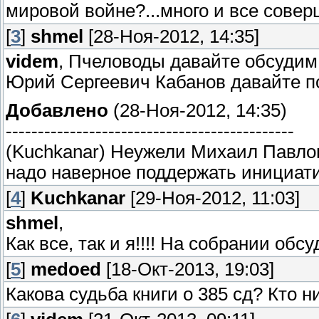
мировой войне?...много и все соверш
[
3
]
shmel
[28-Ноя-2012, 14:35]
videm
, Пчеловоды давайте обсудим
Юрий Сергеевич Кабанов давайте п
Добавлено
(28-Ноя-2012, 14:35)
---------------------------------------------
(Kuchkanar) Неужели Михаил Павло
надо наверное поддержать инициати
[
4
]
Kuchkanar
[29-Ноя-2012, 11:03]
shmel
,
Как все, так и я!!!! На собрании обсу
[
5
]
medoed
[18-Окт-2013, 19:03]
Какова судьба книги о 385 сд? Кто н