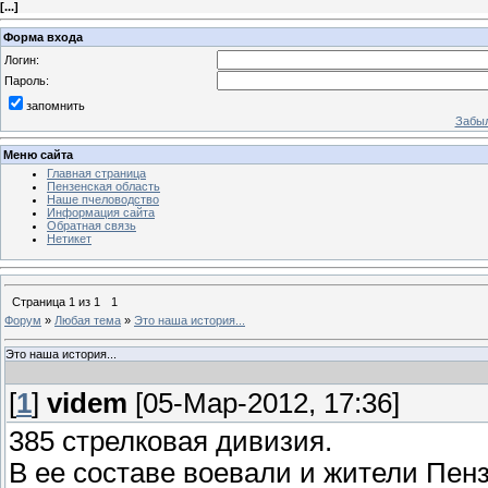
[
...
]
Форма входа
Логин:
Пароль:
запомнить
Забыл
Меню сайта
Главная страница
Пензенская область
Наше пчеловодство
Информация сайта
Обратная связь
Нетикет
Страница
1
из
1
1
Форум
»
Любая тема
»
Это наша история...
Это наша история...
[
1
]
videm
[05-Мар-2012, 17:36]
385 стрелковая дивизия.
В ее составе воевали и жители Пенз