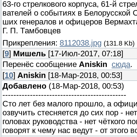
63-го стрелкового корпуса, 61-й стр
вателей о событиях в Белорусской 
ших генералов и офицеров Вермахт
Г. П. Тамбовцев
Прикрепления:
8112038.jpg
(131.8 Kb)
[
9
]
Мишель
[17-Июл-2017, 07:18]
Перенёс сообщение
Aniskin
сюда
.
[
10
]
Aniskin
[18-Мар-2018, 00:53]
Добавлено
(18-Мар-2018, 00:53)
---------------------------------------------
Сто лет без малого прошло, а офиц
озвучить стесняется до сих пор - не
головах руководства - нет чёткого 
говорят к чему нас ведут - от этого