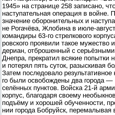
1945» на странице 258 записано, чт
наступательная операция в войне. 
значение оборонительных и наступа
не Рогачёва, Жлобина в июле-август
командиры 63-го стрелкового корпуса
ровского проявили такое мужество и 
дериан, отброшенный с серьёзными
Днепра, прекратил всякие попытки 
и потерял пять суток, разыскивая б
Затем последовало результативное к
го были освобождены два города — 
селённых пунктов. Войска 21-й арми
корпус, благодаря своему необыкно
подъёму и хорошей обученности, про
нии города Бобруйск, перемалывая в