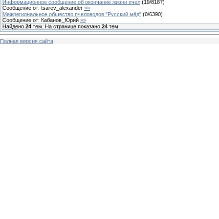
Информационное сообщение об окончание жизни пчел
(
19
/
8187
)
Сообщение от:
tsarev_alexander
»»
Межрегиональное общество пчеловодов "Русский мёд"
(
0
/
6390
)
Сообщение от:
Кабанов_Юрий
»»
Найдено
24
тем. На странице показано
24
тем.
Полная версия сайта