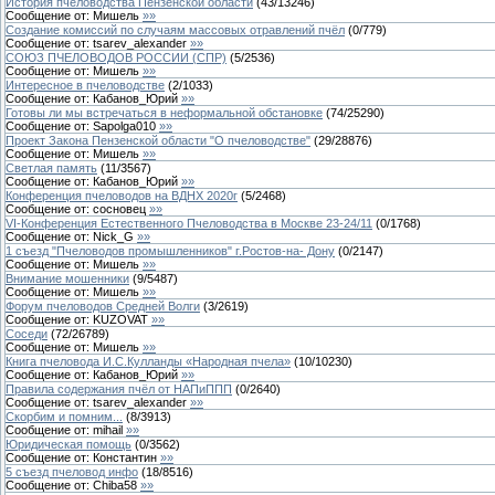
История пчеловодства Пензенской области
(
43
/
13246
)
Сообщение от:
Мишель
»»
Создание комиссий по случаям массовых отравлений пчёл
(
0
/
779
)
Сообщение от:
tsarev_alexander
»»
СОЮЗ ПЧЕЛОВОДОВ РОССИИ (СПР)
(
5
/
2536
)
Сообщение от:
Мишель
»»
Интересное в пчеловодстве
(
2
/
1033
)
Сообщение от:
Кабанов_Юрий
»»
Готовы ли мы встречаться в неформальной обстановке
(
74
/
25290
)
Сообщение от:
Sapolga010
»»
Проект Закона Пензенской области "О пчеловодстве"
(
29
/
28876
)
Сообщение от:
Мишель
»»
Светлая память
(
11
/
3567
)
Сообщение от:
Кабанов_Юрий
»»
Конференция пчеловодов на ВДНХ 2020г
(
5
/
2468
)
Сообщение от:
сосновец
»»
VI-Конференция Естественного Пчеловодства в Москве 23-24/11
(
0
/
1768
)
Сообщение от:
Nick_G
»»
1 съезд "Пчеловодов промышленников" г.Ростов-на- Дону
(
0
/
2147
)
Сообщение от:
Мишель
»»
Внимание мошенники
(
9
/
5487
)
Сообщение от:
Мишель
»»
Форум пчеловодов Средней Волги
(
3
/
2619
)
Сообщение от:
KUZOVAT
»»
Соседи
(
72
/
26789
)
Сообщение от:
Мишель
»»
Книга пчеловода И.С.Кулланды «Народная пчела»
(
10
/
10230
)
Сообщение от:
Кабанов_Юрий
»»
Правила содержания пчёл от НАПиППП
(
0
/
2640
)
Сообщение от:
tsarev_alexander
»»
Скорбим и помним...
(
8
/
3913
)
Сообщение от:
mihail
»»
Юридическая помощь
(
0
/
3562
)
Сообщение от:
Константин
»»
5 съезд пчеловод инфо
(
18
/
8516
)
Сообщение от:
Chiba58
»»