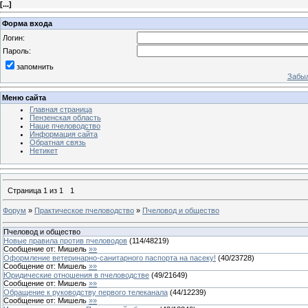
[
...
]
Форма входа
Логин:
Пароль:
запомнить
Забыл
Меню сайта
Главная страница
Пензенская область
Наше пчеловодство
Информация сайта
Обратная связь
Нетикет
Страница
1
из
1
1
Форум
»
Практическое пчеловодство
»
Пчеловод и общество
Пчеловод и общество
Новые правила против пчеловодов
(
114
/
48219
)
Сообщение от:
Мишель
»»
Оформление ветеринарно-санитарного паспорта на пасеку!
(
40
/
23728
)
Сообщение от:
Мишель
»»
Юридические отношения в пчеловодстве
(
49
/
21649
)
Сообщение от:
Мишель
»»
Обращение к руководству первого телеканала
(
44
/
12239
)
Сообщение от:
Мишель
»»