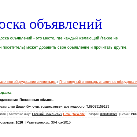
оска объявлений
оска объявлений - это место, где каждый желающий (также не
 посетитель) может добавить свое объявление и прочитать другие.
асечное оборудование и инвентарь
»
Пчеловодный инвентарь и пасечное оборудован
одажа
едложение Пензенская область
дам ульи Дадан б/у. суш. вощину.инвентарь недорого. Т.89093159123
авил:
| Контактное лицо:
Евгений Васильевич
E-mail
Wew-site
| Телефон:
89093159123
| Регион:
РОС
осмотров:
1026
| Размещено до: 30-Ноя-2015