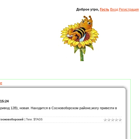
Доброе утро,
Гость
Вход
Регистрация
ие
 15:24
ривод 12В), новая. Находится в Сосновоборском районе,могу привезти в
 Сосновоборский
| Теги: $TAGS