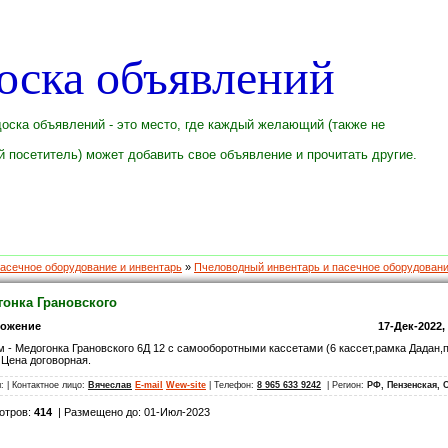
оска объявлений
оска объявлений - это место, где каждый желающий (также не
 посетитель) может добавить свое объявление и прочитать другие.
асечное оборудование и инвентарь
»
Пчеловодный инвентарь и пасечное оборудован
гонка Грановского
ложение
17-Дек-2022,
 - Медогонка Грановского 6Д 12 с самооборотными кассетами (6 кассет,рамка Дадан,п
 Цена договорная.
л:
| Контактное лицо:
Вячеслав
E-mail
Wew-site
| Телефон:
8 965 633 9242
| Регион:
РФ, Пензенская,
отров:
414
| Размещено до: 01-Июл-2023