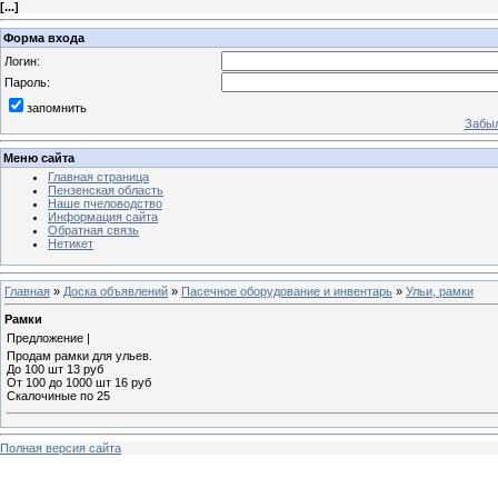
[
...
]
Форма входа
Логин:
Пароль:
запомнить
Забыл
Меню сайта
Главная страница
Пензенская область
Наше пчеловодство
Информация сайта
Обратная связь
Нетикет
Главная
»
Доска объявлений
»
Пасечное оборудование и инвентарь
»
Ульи, рамки
Рамки
Предложение |
Продам рамки для ульев.
До 100 шт 13 руб
От 100 до 1000 шт 16 руб
Скалочиные по 25
Полная версия сайта