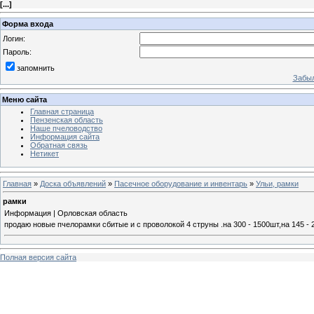
[
...
]
Форма входа
Логин:
Пароль:
запомнить
Забыл
Меню сайта
Главная страница
Пензенская область
Наше пчеловодство
Информация сайта
Обратная связь
Нетикет
Главная
»
Доска объявлений
»
Пасечное оборудование и инвентарь
»
Ульи, рамки
рамки
Информация | Орловская область
продаю новые пчелорамки сбитые и с проволокой 4 струны .на 300 - 1500шт,на 145 - 
Полная версия сайта