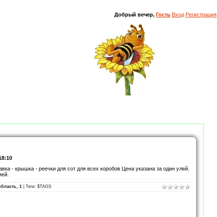
Добрый вечер,
Гость
Вход
Регистрация
18:10
авка - крышка - реечки для сот для всех коробов Цена указана за один улей.
ией.
область, 1
| Теги: $TAGS