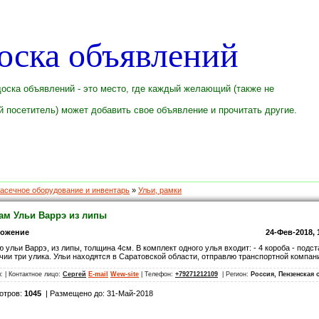
оска объявлений
оска объявлений - это место, где каждый желающий (также не
 посетитель) может добавить свое объявление и прочитать другие.
асечное оборудование и инвентарь
»
Ульи, рамки
ам Ульи Варрэ из липы
ложение
24-Фев-2018, 
 ульи Варрэ, из липы, толщина 4см. В комплект одного улья входит: - 4 короба - подст
чии три улика. Ульи находятся в Саратовской области, отправлю транспортной компан
л:
| Контактное лицо:
Сергей
E-mail
Wew-site
| Телефон:
+79271212109
| Регион:
Россия, Пензенская 
отров:
1045
| Размещено до: 31-Май-2018