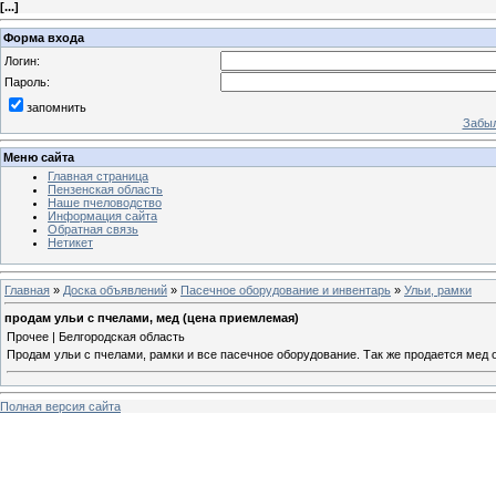
[
...
]
Форма входа
Логин:
Пароль:
запомнить
Забыл
Меню сайта
Главная страница
Пензенская область
Наше пчеловодство
Информация сайта
Обратная связь
Нетикет
Главная
»
Доска объявлений
»
Пасечное оборудование и инвентарь
»
Ульи, рамки
продам ульи с пчелами, мед (цена приемлемая)
Прочее | Белгородская область
Продам ульи с пчелами, рамки и все пасечное оборудование. Так же продается мед 
Полная версия сайта