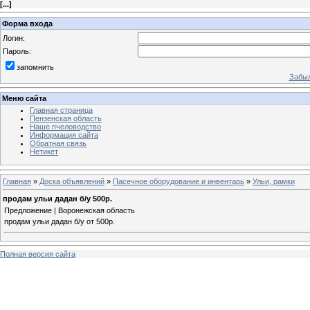
[
...
]
Форма входа
Логин:
Пароль:
запомнить
Забыл
Меню сайта
Главная страница
Пензенская область
Наше пчеловодство
Информация сайта
Обратная связь
Нетикет
Главная
»
Доска объявлений
»
Пасечное оборудование и инвентарь
»
Ульи, рамки
продам ульи дадан б/у 500р.
Предложение | Воронежская область
продам ульи дадан б/у от 500р.
Полная версия сайта