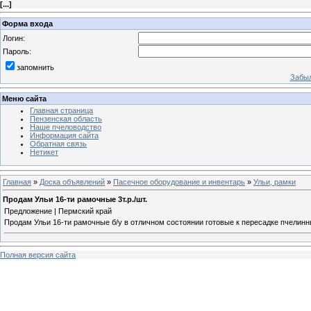
[
...
]
Форма входа
Логин:
Пароль:
запомнить
Забыл
Меню сайта
Главная страница
Пензенская область
Наше пчеловодство
Информация сайта
Обратная связь
Нетикет
Главная
»
Доска объявлений
»
Пасечное оборудование и инвентарь
»
Ульи, рамки
Продам Ульи 16-ти рамочные 3т.р./шт.
Предложение | Пермский край
Продам Ульи 16-ти рамочные б/у в отличном состоянии готовые к пересадке пчелинны
Полная версия сайта