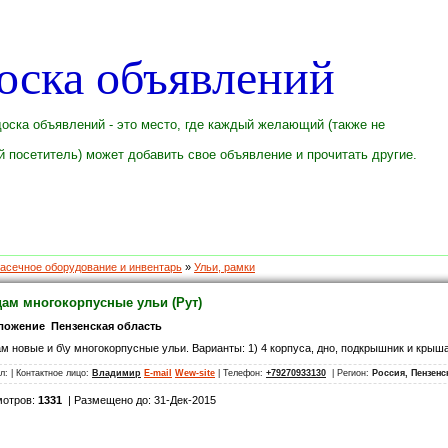
оска объявлений
оска объявлений - это место, где каждый желающий (также не
 посетитель) может добавить свое объявление и прочитать другие.
асечное оборудование и инвентарь
»
Ульи, рамки
ам многокорпусные ульи (Рут)
ложение Пензенская область
м новые и б\у многокорпусные ульи. Варианты: 1) 4 корпуса, дно, подкрышник и крыша
ил:
| Контактное лицо:
Владимир
E-mail
Wew-site
| Телефон:
+79270933130
| Регион:
Россия, Пензен
мотров:
1331
| Размещено до: 31-Дек-2015