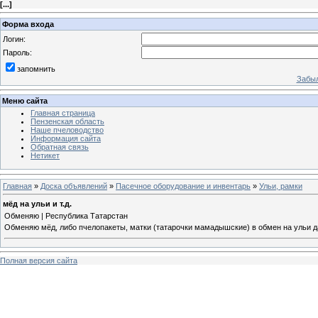
[
...
]
Форма входа
Логин:
Пароль:
запомнить
Забыл
Меню сайта
Главная страница
Пензенская область
Наше пчеловодство
Информация сайта
Обратная связь
Нетикет
Главная
»
Доска объявлений
»
Пасечное оборудование и инвентарь
»
Ульи, рамки
мёд на ульи и т.д.
Обменяю | Республика Татарстан
Обменяю мёд, либо пчелопакеты, матки (татарочки мамадышские) в обмен на ульи 
Полная версия сайта