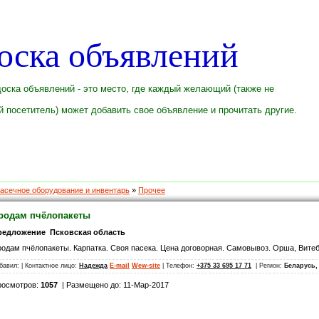
оска объявлений
оска объявлений - это место, где каждый желающий (также не
 посетитель) может добавить свое объявление и прочитать другие.
асечное оборудование и инвентарь
»
Прочее
родам пчёлопакеты
редложение Псковская область
одам пчёлопакеты. Карпатка. Своя пасека. Цена договорная. Самовывоз. Орша, Витебск
бавил:
| Контактное лицо:
Надежда
E-mail
Wew-site
| Телефон:
+375 33 695 17 71
| Регион:
Беларусь,
росмотров:
1057
| Размещено до: 11-Мар-2017