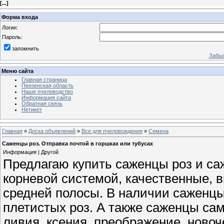
[
...
]
Форма входа
Логин:
Пароль:
запомнить
Забыл
Меню сайта
Главная страница
Пензенская область
Наше пчеловодство
Информация сайта
Обратная связь
Нетикет
Главная
»
Доска объявлений
»
Все для пчеловождения
»
Семена
Саженцы роз. Отправка почтой в горшках или тубусах
Информация | Другой
Предлагаю купить саженцы роз и са
корневой системой, качественные, 
средней полосы. В наличии саженцы 
плетистых роз. А также саженцы са
ливия, ксения, преображение, новоч