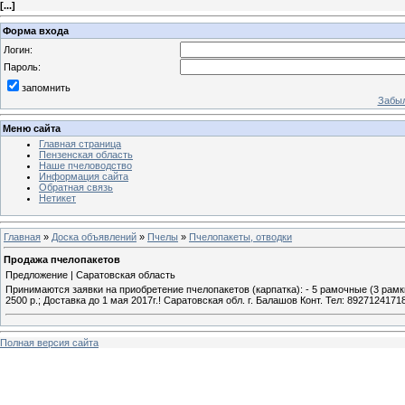
[
...
]
Форма входа
Логин:
Пароль:
запомнить
Забыл
Меню сайта
Главная страница
Пензенская область
Наше пчеловодство
Информация сайта
Обратная связь
Нетикет
Главная
»
Доска объявлений
»
Пчелы
»
Пчелопакеты, отводки
Продажа пчелопакетов
Предложение | Саратовская область
Принимаются заявки на приобретение пчелопакетов (карпатка): - 5 рамочные (3 рамки 
2500 р.; Доставка до 1 мая 2017г.! Саратовская обл. г. Балашов Конт. Тел: 8927124171
Полная версия сайта