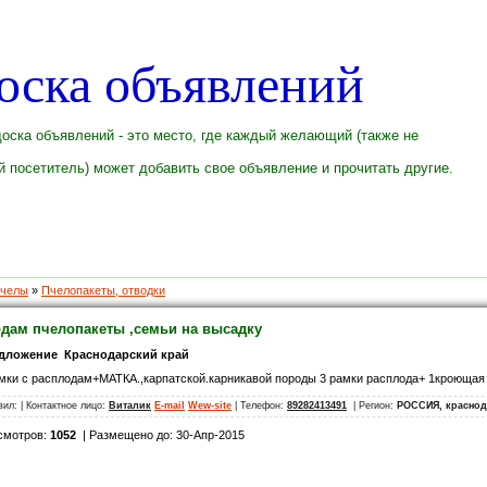
оска объявлений
оска объявлений - это место, где каждый желающий (также не
 посетитель) может добавить свое объявление и прочитать другие.
челы
»
Пчелопакеты, отводки
дам пчелопакеты ,семьи на высадку
дложение Краснодарский край
мки с расплодам+МАТКА.,карпатской.карникавой породы 3 рамки расплода+ 1кроющая 
вил:
| Контактное лицо:
Виталик
E-mail
Wew-site
| Телефон:
89282413491
| Регион:
РОССИЯ, краснод
смотров:
1052
| Размещено до: 30-Апр-2015