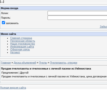
[
...
]
Форма входа
Логин:
Пароль:
запомнить
Забыл
Меню сайта
Главная страница
Пензенская область
Наше пчеловодство
Информация сайта
Обратная связь
Нетикет
Главная
»
Доска объявлений
»
Пчелы
»
Пчелопакеты, отводки
Продам пчелопакеты и пчелосемьи с личной пасеки из Узбекистана
Предложение | Другой
Продам пчелопакеты и пчелосемьи с личной пасеки из Узбекистана, цена договорна
Полная версия сайта