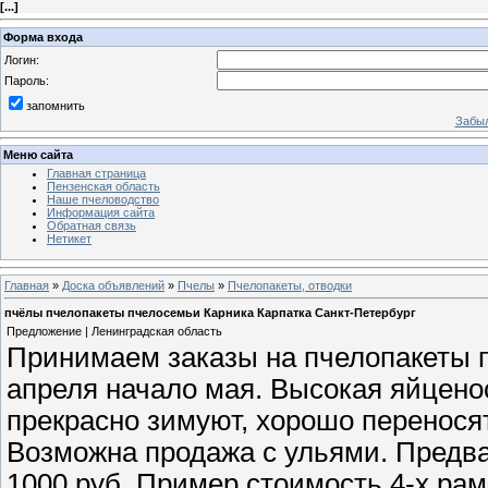
[
...
]
Форма входа
Логин:
Пароль:
запомнить
Забыл
Меню сайта
Главная страница
Пензенская область
Наше пчеловодство
Информация сайта
Обратная связь
Нетикет
Главная
»
Доска объявлений
»
Пчелы
»
Пчелопакеты, отводки
пчёлы пчелопакеты пчелосемьи Карника Карпатка Санкт-Петербург
Предложение | Ленинградская область
Принимаем заказы на пчелопакеты п
апреля начало мая. Высокая яйцено
прекрасно зимуют, хорошо перенося
Возможна продажа с ульями. Предва
1000 руб. Пример стоимость 4-х рам