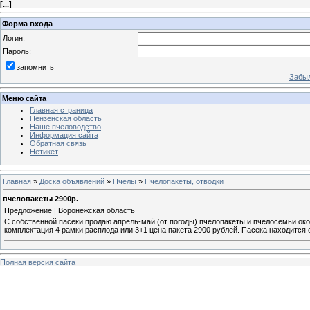
[
...
]
Форма входа
Логин:
Пароль:
запомнить
Забыл
Меню сайта
Главная страница
Пензенская область
Наше пчеловодство
Информация сайта
Обратная связь
Нетикет
Главная
»
Доска объявлений
»
Пчелы
»
Пчелопакеты, отводки
пчелопакеты 2900р.
Предложение | Воронежская область
С собственной пасеки продаю апрель-май (от погоды) пчелопакеты и пчелосемьи окол
комплектация 4 рамки расплода или 3+1 цена пакета 2900 рублей. Пасека находится 
Полная версия сайта