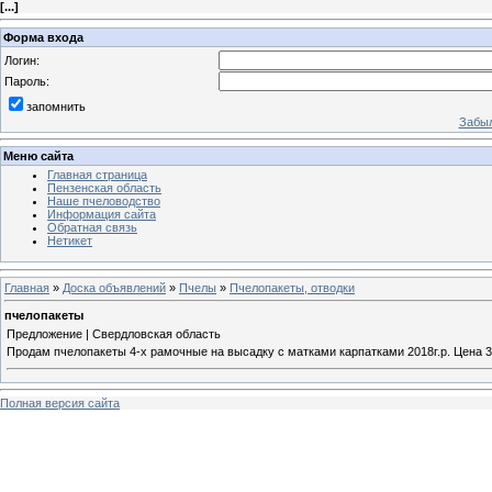
[
...
]
Форма входа
Логин:
Пароль:
запомнить
Забыл
Меню сайта
Главная страница
Пензенская область
Наше пчеловодство
Информация сайта
Обратная связь
Нетикет
Главная
»
Доска объявлений
»
Пчелы
»
Пчелопакеты, отводки
пчелопакеты
Предложение | Свердловская область
Продам пчелопакеты 4-х рамочные на высадку с матками карпатками 2018г.р. Цена 340
Полная версия сайта